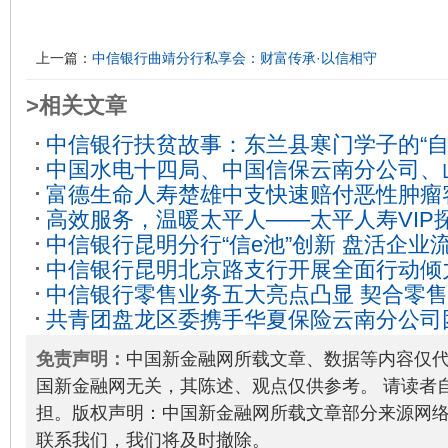
上一篇：
中信银行曲靖分行私享会：财富传承·以信相守
>相关文章
中信银行扶贫故事：东兰县寒门学子的“自
中国水电十四局、中国信保云南分公司、
富德生命人寿楚雄中支快速赔付恶性肿瘤
与中信银行昆明分行签署战略合作协议
20
高效服务，温暖太平人——太平人寿VIP
09-10
中信银行昆明分行“信e池”创新 盘活企业
中信银行昆明北京路支行开展全面行动倾
13
中信银行零售业务五大亮点凸显 契合零
建
2020-08-24
共青团盘龙区委携手华夏保险云南分公司
2020-09-02
上大学”公益活动
2020-08-31
免责声明：
中国新金融网所载文章、数据等内容仅
国新金融网无关，其陈述、观点仅供参考。 请读者
担。版权声明：中国新金融网所载文章部分来源网
联系我们，我们将及时撤除。