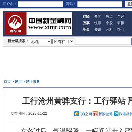
用户名：
密码：
财经
要闻
热点
产经
股票
快讯
个股
研报
基金
资讯
分析
热门
新金融搜索：
首页
>
银行
>
银行服务
工行沧州黄骅支行：工行驿站 
发布时间：
2023-11-22
QQ空间
新浪微博
腾讯微
立冬过后，气温骤降，一瞬间就步入严