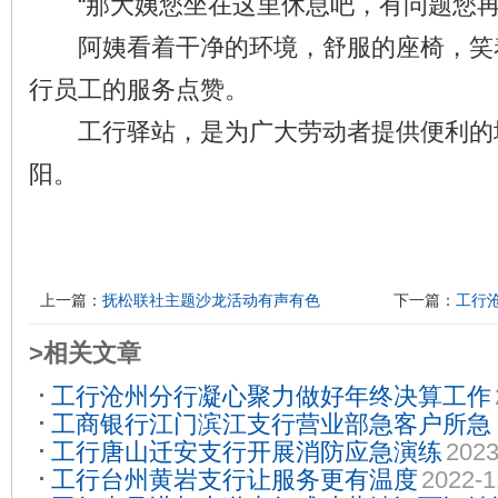
“那大姨您坐在这里休息吧，有问题您再
阿姨看着干净的环境，舒服的座椅，笑
行员工的服务点赞。
工行驿站，是为广大劳动者提供便利的
阳。
上一篇：
抚松联社主题沙龙活动有声有色
下一篇：
工行
>相关文章
工行沧州分行凝心聚力做好年终决算工作
工商银行江门滨江支行营业部急客户所急
工行唐山迁安支行开展消防应急演练
2023
保卡即时发卡服务工作
2023-09-25
工行台州黄岩支行让服务更有温度
2022-1