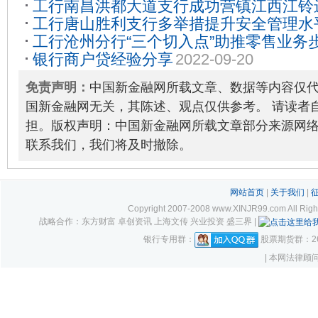
工行南昌洪都大道支行成功营镇江西江铃
工行唐山胜利支行多举措提升安全管理水
司国际结算收入
2023-03-06
工行沧州分行“三个切入点”助推零售业务
银行商户贷经验分享
2022-09-20
2023-05-04
免责声明：
中国新金融网所载文章、数据等内容仅
国新金融网无关，其陈述、观点仅供参考。 请读者
担。版权声明：中国新金融网所载文章部分来源网
联系我们，我们将及时撤除。
网站首页
|
关于我们
|
Copyright 2007-2008 www.XINJR99.com
战略合作：东方财富 卓创资讯 上海文传 兴业投资 盛三界 |
银行专用群：
股票期货群：261
| 本网法律