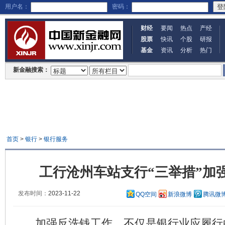
用户名：
密码：
财经
要闻
热点
产经
股票
快讯
个股
研报
基金
资讯
分析
热门
新金融搜索：
首页
>
银行
>
银行服务
工行沧州车站支行“三举措”加
发布时间：
2023-11-22
QQ空间
新浪微博
腾讯微
加强反洗钱工作，不仅是银行业应履行