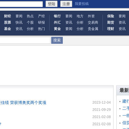
我要投稿
财经
要闻
热点
产经
银行
要闻
地方
外资
保险
要闻
股票
快讯
个股
研报
外汇
资讯
分析
交易商
期货
资讯
基金
资讯
分析
热门
黄金
要闻
分析
贵金属
理财
资讯
最新
建
佳绩 荣获博奥奖两个奖项
2023-12-04
二
2021-09-29
一
2021-02-08
信
？
2021-02-08