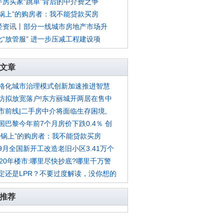
手房买家“跳单”背后的中介费之争
热锅上”的购房者：我不能贷款买房
经资讯丨部分一线城市房地产市场升
化“放管服” 进一步压减工程建设项
文章
格化城市治理模式创新加速推进智慧
坊拟放宽落户!东方丽城开两居在售中
市前线|二手房中介将面临生存困境,
国巴黎今年前7个月房价下跌0.4％ 创
热锅上”的购房者：我不能贷款买房
9月全国新开工改造老旧小区3.41万个
020年楼市:哪里尽快抄底?哪里千万警
定还是LPR？不要过度解读，没你想的
推荐