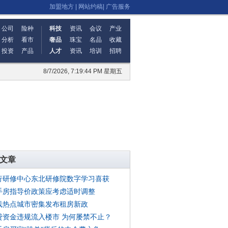
加盟地方
|
网站约稿
|
广告服务
公司
险种
科技
资讯
会议
产业
分析
看市
奢品
珠宝
名品
收藏
投资
产品
人才
资讯
培训
招聘
8/7/2026, 7:19:45 PM 星期五
文章
行研修中心东北研修院数字学习喜获
手房指导价政策应考虑适时调整
线热点城市密集发布租房新政
贷资金违规流入楼市 为何屡禁不止？