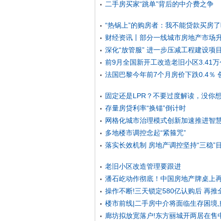
二手房买家“跳单”背后的中介费之争
“热锅上”的购房者：我不能贷款买房
财经资讯丨部分一线城市房地产市场
深化“放管服” 进一步压减工程建设项
前9月全国新开工改造老旧小区3.41万
法国巴黎今年前7个月房价下跌0.4％
固定还是LPR？不要过度解读，没你
存量房贷利率“换锚”倒计时
网格化城市治理模式创新加速推进智
多地楼市调控念起“紧箍咒”
落实长效机制 房地产调控坚持“三稳”
老旧小区改造管理要跟进
潘石屹动作彻底！中国房地产牌桌上再
操作不断!三天锁定580亿认购后 再推
楼市前线|二手房中介将面临生存困境
廊坊拟放宽落户!东方丽城开两居在售