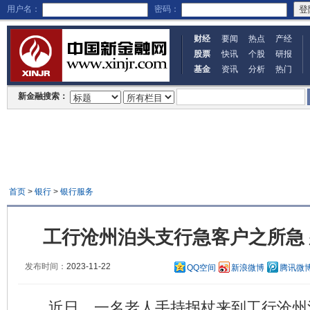
用户名：
密码：
财经
要闻
热点
产经
股票
快讯
个股
研报
基金
资讯
分析
热门
新金融搜索：
首页
>
银行
>
银行服务
工行沧州泊头支行急客户之所急
发布时间：
2023-11-22
QQ空间
新浪微博
腾讯微
近日，一名老人手持拐杖来到工行沧州