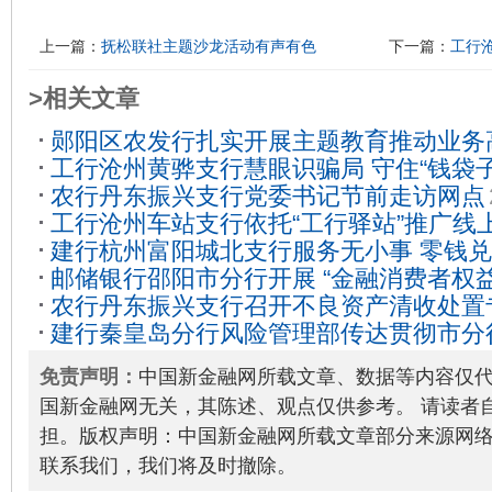
上一篇：
抚松联社主题沙龙活动有声有色
下一篇：
工行
>相关文章
郧阳区农发行扎实开展主题教育推动业务
工行沧州黄骅支行慧眼识骗局 守住“钱袋子
11-12
农行丹东振兴支行党委书记节前走访网点
工行沧州车站支行依托“工行驿站”推广线
建行杭州富阳城北支行服务无小事 零钱
2022-07-22
邮储银行邵阳市分行开展 “金融消费者权
22
农行丹东振兴支行召开不良资产清收处置
日”活动
2023-09-22
建行秦皇岛分行风险管理部传达贯彻市分
03-20
神
2022-09-25
免责声明：
中国新金融网所载文章、数据等内容仅
国新金融网无关，其陈述、观点仅供参考。 请读者
担。版权声明：中国新金融网所载文章部分来源网
联系我们，我们将及时撤除。