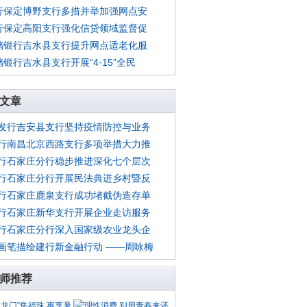
行保定博野支行多措并举加强网点安
行保定高阳支行强化信贷领域监督促
储银行吉水县支行提升网点适老化服
储银行吉水县支行开展“4·15”全民
文章
发行吉安县支行坚持疫情防控与业务
行南昌北京西路支行多项举措大力推
行石家庄分行稳步推进深化七个层次
行石家庄分行开展民法典进乡村暨反
行石家庄鹿泉支行成功堵截伪造存单
行石家庄新华支行开展企业走访服务
行石家庄分行深入国家级农业龙头企
画笔描绘建行新金融行动 ——周咏梅
师推荐