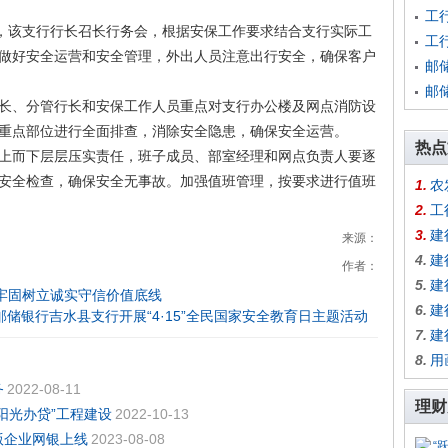
工
，该支行行长召长行务会，根据安保工作要求结合支行实际工
工
做好安全运营和安全管理，外出人员注意出行安全，确保客户
邮
邮
、分管行长和安保工作人员重点对支行办公楼及网点消防设
重点部位进行全面排查，消除安全隐患，确保安全运营。
热点
而下层层压实责任，班子成员、部室经理和网点负责人要逐
安全检查，确保安全无事故。加强值班管理，按要求进行值班
1.
农
2.
工
3.
建
来源：
4.
建
作者：
5.
建
牢固树立诚实守信价值底线
6.
建
邮储银行吉水县支行开展“4·15”全民国家安全教育日主题活动
7.
建
8.
用
务
2022-08-11
理财
阳光办贷”工程建设
2022-10-13
版企业网银上线
2023-08-08