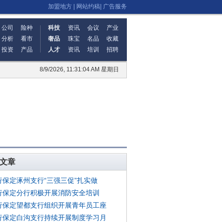
加盟地方
|
网站约稿
|
广告服务
公司
险种
科技
资讯
会议
产业
分析
看市
奢品
珠宝
名品
收藏
投资
产品
人才
资讯
培训
招聘
8/9/2026, 11:31:04 AM 星期日
文章
行保定涿州支行“三强三促”扎实做
行保定分行积极开展消防安全培训
行保定望都支行组织开展青年员工座
行保定白沟支行持续开展制度学习月