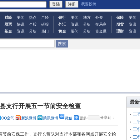
我要投稿
财经
要闻
热点
产经
银行
要闻
地方
外资
保险
要闻
股票
快讯
个股
研报
外汇
资讯
分析
交易商
期货
资讯
基金
资讯
分析
热门
黄金
要闻
分析
贵金属
理财
资讯
最新
县支行开展五一节前安全检查
工
分享到：
QQ空间
新浪微博
腾讯微博
微信
更多
工
工
强节前安保工作，支行长带队对支行本部和各网点开展安全给
工