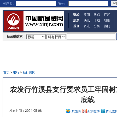
用户名：
密码：
财经
要闻
热点
产经
股票
快讯
个股
研报
基金
资讯
分析
热门
新金融搜索：
首页
>
银行
>
银行要闻
农发行竹溪县支行要求员工牢固树
底线
发布时间：
2024-05-08
QQ空间
新浪微博
腾讯微