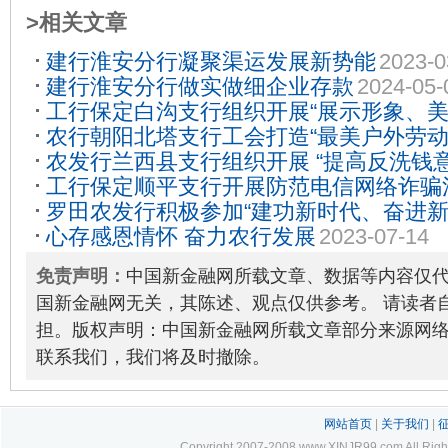
>相关文章
建行淮安分行凝聚渠运发展新势能
2023-0
建行淮安分行做实做细企业存款
2024-05-
工行保定白沟支行组织开展“展示形象、美
农行朝阳北塔支行工会打造“最美户外劳动
动
2024-04-18
农发行兰西县支行组织开展 “提高反洗钱
09-20
工行保定顺平支行开展防范电信网络诈骗
传活动
2023-03-16
罗田农发行积极参加“建功新时代、奋进新
心存感恩情怀 奋力农行发展
2023-07-14
2023-03-28
免责声明：
中国新金融网所载文章、数据等内容仅
国新金融网无关，其陈述、观点仅供参考。 请读者
担。版权声明：中国新金融网所载文章部分来源网
联系我们，我们将及时撤除。
网站首页
|
关于我们
|
Copyright 2007-2008 www.XINJR99.com