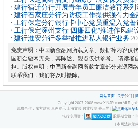
建行宿迁分行开展青年员工廉洁教育系列
02-20
建行石家庄分行为防疫工作提供强有力金
工行保定分行银行卡中心党员重温入党誓
11-11
工行保定涿州支行“四廉四化”推进作风建
【八大优势看工行】
2021-06-23
建行淮安分行多举措推进私人银行业务
20
03
免责声明：
中国新金融网所载文章、数据等内容仅
国新金融网无关，其陈述、观点仅供参考。 请读者
担。版权声明：中国新金融网所载文章部分来源网
联系我们，我们将及时撤除。
网站首页
|
关于我们
|
Copyright 2007-2008 www.XINJR.com 
战略合作：东方财富 卓创资讯 上海文传 兴业投资 盛三界 |
银行专用群：
股票期货群：261
| 本网法律