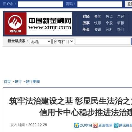
用户名：
密码：
财经
要闻
热点
产经
股票
快讯
个股
研报
基金
资讯
分析
热门
新金融搜索：
首页
>
银行
>
银行要闻
筑牢法治建设之基 彰显民生法治之
信用卡中心稳步推进法治
发布时间：
2022-12-29
QQ空间
新浪微博
腾讯微