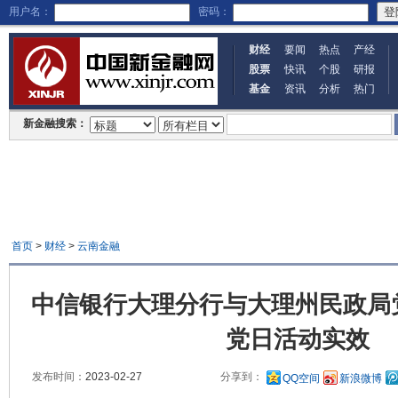
用户名：
密码：
财经
要闻
热点
产经
股票
快讯
个股
研报
基金
资讯
分析
热门
新金融搜索：
首页
>
财经
>
云南金融
中信银行大理分行与大理州民政局
党日活动实效
发布时间：
2023-02-27
分享到：
QQ空间
新浪微博