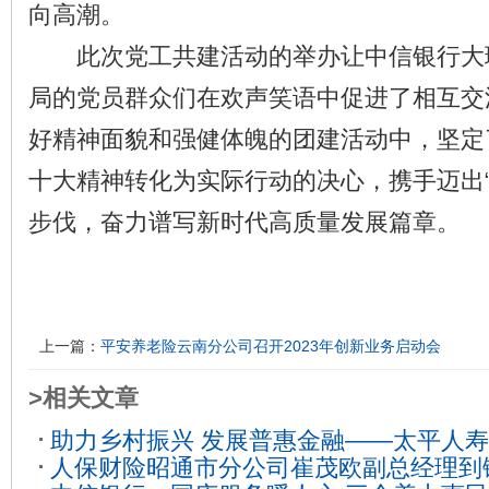
向高潮。
此次党工共建活动的举办让中信银行大
局的党员群众们在欢声笑语中促进了相互交
好精神面貌和强健体魄的团建活动中，坚定
十大精神转化为实际行动的决心，携手迈出“
步伐，奋力谱写新时代高质量发展篇章。
上一篇：
平安养老险云南分公司召开2023年创新业务启动会
>相关文章
助力乡村振兴 发展普惠金融——太平人
人保财险昭通市分公司崔茂欧副总经理到
嘎洒开展扶贫考察调研
2021-11-17