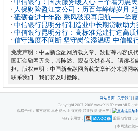
中信银行：国庆服务暖人心 三个着力惠
2022-09-10
人保财险盈江支公司：历百年峥嵘岁月 
砥砺奋进十年路 乘风破浪再启航——华夏
28
中信银行昆明分行制造业中长期贷款助力
华夏”亮丽名片
2021-11-18
中信银行昆明分行：高标准党建打造高质
展
2022-12-29
信守温度不间断 坚守岗位添温暖 中信银
擎”
2021-12-28
积极响应就地过年倡议
2021-02-15
免责声明：
中国新金融网所载文章、数据等内容仅
国新金融网无关，其陈述、观点仅供参考。 请读者
担。版权声明：中国新金融网所载文章部分来源网
联系我们，我们将及时撤除。
网站首页
|
关于我们
|
Copyright 2007-2008 www.XINJR.com 
战略合作：东方财富 卓创资讯 上海文传 兴业投资 盛三界 |
银行专用群：
股票期货群：261
| 本网法律