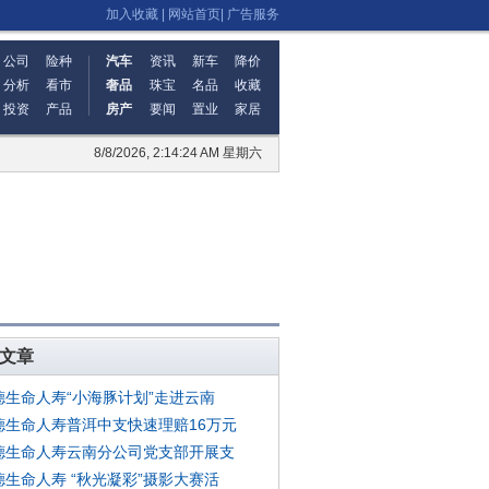
加入收藏
|
网站首页
|
广告服务
公司
险种
汽车
资讯
新车
降价
分析
看市
奢品
珠宝
名品
收藏
投资
产品
房产
要闻
置业
家居
8/8/2026, 2:14:24 AM 星期六
文章
德生命人寿“小海豚计划”走进云南
德生命人寿普洱中支快速理赔16万元
德生命人寿云南分公司党支部开展支
德生命人寿 “秋光凝彩”摄影大赛活