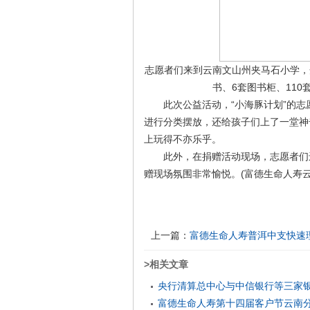
志愿者们来到云南文山州夹马石小学，开
书、6套图书柜、110
此次公益活动，“小海豚计划”的志
进行分类摆放，还给孩子们上了一堂神
上玩得不亦乐乎。
此外，在捐赠活动现场，志愿者们还
赠现场氛围非常愉悦。(富德生命人寿云
上一篇：
富德生命人寿普洱中支快速理
>相关文章
央行清算总中心与中信银行等三家
富德生命人寿第十四届客户节云南