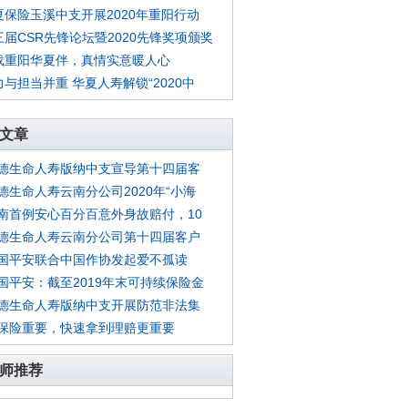
夏保险玉溪中支开展2020年重阳行动
三届CSR先锋论坛暨2020先锋奖项颁奖
载重阳华夏伴，真情实意暖人心
力与担当并重 华夏人寿解锁“2020中
文章
德生命人寿版纳中支宣导第十四届客
德生命人寿云南分公司2020年“小海
南首例安心百分百意外身故赔付，10
德生命人寿云南分公司第十四届客户
国平安联合中国作协发起爱不孤读
国平安：截至2019年末可持续保险金
德生命人寿版纳中支开展防范非法集
保险重要，快速拿到理赔更重要
师推荐