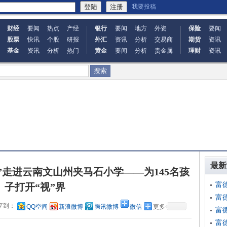
我要投稿
财经
要闻
热点
产经
银行
要闻
地方
外资
保险
要闻
股票
快讯
个股
研报
外汇
资讯
分析
交易商
期货
资讯
基金
资讯
分析
热门
黄金
要闻
分析
贵金属
理财
资讯
最新
”走进云南文山州夹马石小学——为145名孩
富
子打开“视”界
富
享到：
QQ空间
新浪微博
腾讯微博
微信
更多
富
富