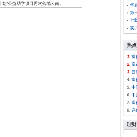
计划”公益助学项目再次落地云南。
华
第
七
实
热点
1.
富
2.
富
3.
云
4.
富
5.
中
6.
中
7.
富
8.
选
理财