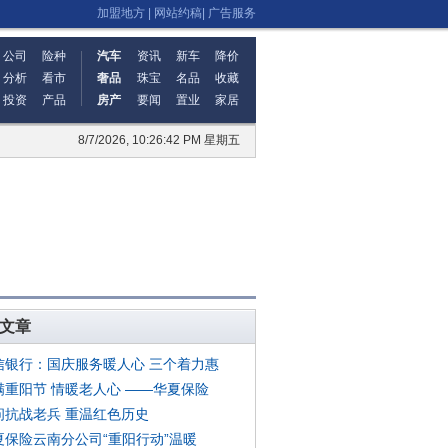
加盟地方
|
网站约稿
|
广告服务
公司
险种
汽车
资讯
新车
降价
分析
看市
奢品
珠宝
名品
收藏
投资
产品
房产
要闻
置业
家居
8/7/2026, 10:26:43 PM 星期五
文章
信银行：国庆服务暖人心 三个着力惠
满重阳节 情暖老人心 ——华夏保险
问抗战老兵 重温红色历史
夏保险云南分公司“重阳行动”温暖