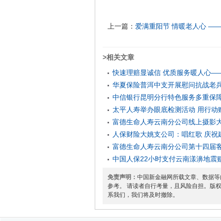
上一篇：
爱满重阳节 情暖老人心 —
>相关文章
快速理赔显诚信 优质服务暖人心—
华夏保险普洱中支开展慰问抗战老
中信银行昆明分行特色服务多重保
太平人寿举办眼底检测活动 用行动赋
富德生命人寿云南分公司线上摄影
人保财险大姚支公司：唱红歌 庆祝建
富德生命人寿云南分公司第十四届
中国人保22小时支付云南漾濞地震赔
免责声明：
中国新金融网所载文章、数据等
参考。 请读者自行考量，且风险自担。版
系我们，我们将及时撤除。