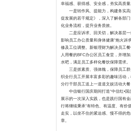
幸福感、获得感、安全感，夯实高质量
一是转作风、提能力，构建务实高效
促发展的若干规定》，深入了解各部门
化业务流程，提升业务质效。
二是应诉求、回关切，解决基层一线
影响员工办公质量和身体健康”炮火诉求
修及工位调整。新银理财为解决员工餐饮
人用餐的BFC办公区员工食堂，并增加
水吧，满足员工多样化餐饮保障需求。
三是抓素质、强体魄，保障员工群众
织全行员工开展丰富多彩的趣味活动，
分行干部员工送上一道道文娱活动大餐
中信银行国庆期间打造“中信红•国庆
展示的一次深入实践，也是践行国有金
行将继续秉承“有特色、有温度、有价值
走实，以坐不住的紧迫感、慢不得的危
章。