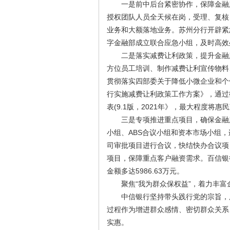
一是前中后台紧密协作，保障金融服
授权团队人员全天候在岗，受理、复核
业务和大额落地业务。苏州分行开辟紧
字金融部成立联合应急小组，及时高效
二是落实减费让利政策，提升金融服
方位员工培训、制作减费让利宣传物料
贯彻落实四部委关于降低小微企业和个
行实施减费让利政策工作方案》，通过
表(9.1版，2021年》，最大程度将
三是专项推进重点项目，确保金融服
小组、ABS合议小组和资本市场小组，
司审批项目进行合议，快结快办合议项目
项目，保障重点客户融资需求。百信银行
金额多达5986.63万元。
聚焦“我为群众保权益”，着力丰富
中信银行坚持带头践行党的宗旨，用
过程作为增进群众感情、密切群众关系
实惠。