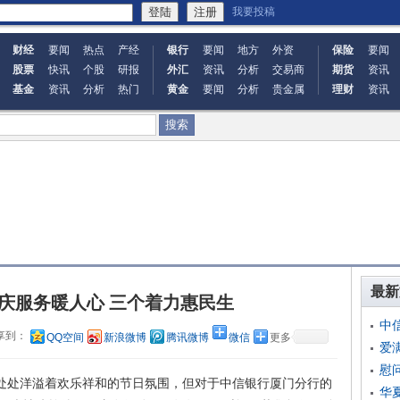
我要投稿
财经
要闻
热点
产经
银行
要闻
地方
外资
保险
要闻
股票
快讯
个股
研报
外汇
资讯
分析
交易商
期货
资讯
基金
资讯
分析
热门
黄金
要闻
分析
贵金属
理财
资讯
最新
庆服务暖人心 三个着力惠民生
中
享到：
QQ空间
新浪微博
腾讯微博
微信
更多
爱
慰
处处洋溢着欢乐祥和的节日氛围，但对于中信银行厦门分行的
华