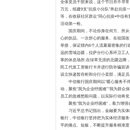
全体党员干部来说，这个节日并不寻常
万元，组建9支“抗疫小分队”奔赴抗疫
等，在收获社区群众“同心抗疫•中信有
活动第一枪。
国庆期间，不论你身在何方、所从何
心的饮品、一次舒心的服务。在祖国改
举措，保证辖内6个人流量最密集的行
远的雪域边疆，拉萨分行心系环卫工人
寒的休息场所;在绿草无涯的北疆边陲
民工代发工资银行卡并进行防诈骗宣讲
设立快递暂存柜和分行小卖部，满足员
中信银行国庆期间以“暖心服务不停歇
动，聚焦“我为企业纾困难”“我为群众
员工的急难愁盼问题，以实际行动将党
聚焦“我为企业纾困难”，着力增强
习近平总书记指出，金融要为实体经
银行，中信银行坚持把为实体经济服务
平的痛点、短板，不断提升服务精准度