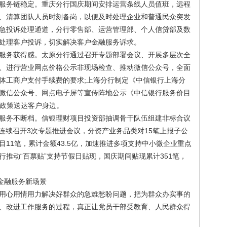
务链稳定。重庆分行国庆期间安排运营条线人员值班，远程
、清算团队人员时刻备岗，以便及时处理企业和普通民众突发
急投诉处理通道，分行零售部、运营管理部、个人信贷部及数
处理客户投诉，切实解决客户金融服务诉求。
务获得感。太原分行通过召开专题部署会议、开展多层次全
、进行营业网点价格公示非现场检查、推动微信公众号，全面
体工商户支付手续费的要求;上海分行制定《中信银行上海分
微信公众号、网点电子屏等宣传阵地公示《中信银行服务价目
惠民政策送达客户身边。
务不断档。信银理财项目投资部抽调骨干队伍组建非标合议
连续召开3次专题推进会议，分资产业务品类对15笔上报子公
11笔，累计金额43.5亿，加速推进多项支持中小微企业重点
推动“百票贴”支持节假日贴现，国庆期间贴现累计351笔，
金融服务新场景
心用情用力解决好群众的急难愁盼问题，把为群众办实事的
、改进工作服务的过程，真正让党员干部受教育、人民群众得