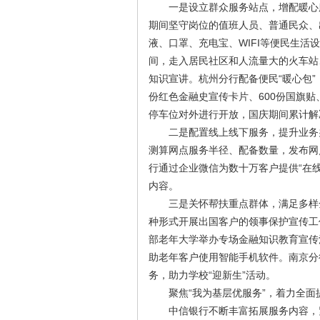
一是设立群众服务站点，增配暖心服
期间坚守岗位的值班人员、普通民众、
液、口罩、充电宝、WIFI等便民生
间，走入居民社区和人流量大的火车站
知识宣讲。杭州分行配备便民“暖心包”，
份红色金融史宣传卡片、600份国旗贴
停车位对外进行开放，国庆期间累计解
二是配置线上线下服务，提升业务办
测算网点服务半径、配备数量，发布网
行通过企业微信为数十万客户提供“在
内容。
三是关怀帮扶重点群体，满足多样金
种形式开展出国客户的领事保护宣传工
部老年大学举办专场金融知识教育宣传活
助老年客户使用智能手机软件。南京分
务，助力学校“迎新生”活动。
聚焦“我为基层优服务”，着力全面
中信银行不断丰富拓展服务内容，紧