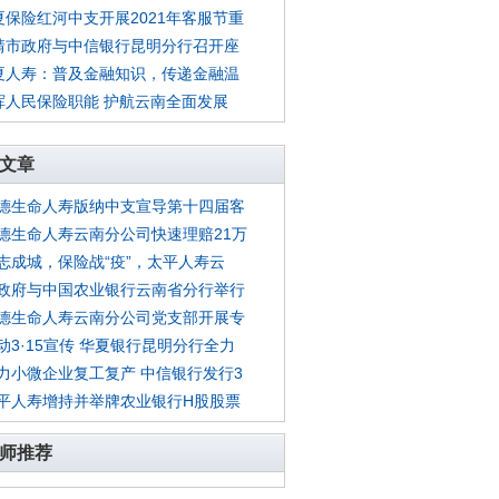
夏保险红河中支开展2021年客服节重
靖市政府与中信银行昆明分行召开座
夏人寿：普及金融知识，传递金融温
挥人民保险职能 护航云南全面发展
文章
德生命人寿版纳中支宣导第十四届客
德生命人寿云南分公司快速理赔21万
志成城，保险战“疫”，太平人寿云
政府与中国农业银行云南省分行举行
德生命人寿云南分公司党支部开展专
动3·15宣传 华夏银行昆明分行全力
力小微企业复工复产 中信银行发行3
平人寿增持并举牌农业银行H股股票
师推荐