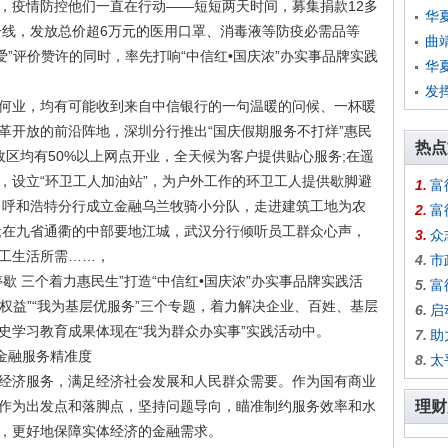
，疫情防控他们一直在行动——短短两天时间，募集捐款12多
华
一线，发放总价超6万元的医用口罩、消毒液等防疫必需品等
曲
爱”评价赞许的同时，率先打响“中信红•国庆浓”办实事品牌实践
华
发
业，均有可能收到来自中信银行的一句温暖的问候、一杯暖
革开放的前沿阵地，深圳分行推出“国庆假期服务不打烊”惠民
热点
政区均有50%以上网点开业，全天候为客户提供贴心服务;在遥
，设立“环卫工人加油站”，为户外工作的环卫工人提供歇脚避
1.
富
，呼和浩特分行成立金融乌兰牧骑小分队，走进建筑工地为农
2.
富
;在九省通衢的中部要地江城，武汉分行倾听员工群众心声，
3.
众
工生活所需……，
4.
市
 三个着力惠民生”打造“中信红•国庆浓”办实事品牌实践活
5.
富
保权益”“我为基层优服务”三个专题，着力解决企业、百姓、基层
6.
启
史学习教育成果体现在“我为群众办实事”实践活动中。
7.
助
金融服务精准度
8.
太
济服务，满足经济社会发展和人民群众需要。作为国有商业
作为出发点和落脚点，坚持问题导向，瞄准制约服务效率和水
理财
，更好地保障实体经济的金融需求。