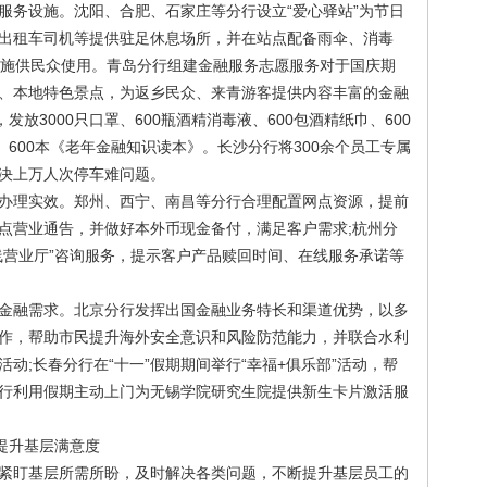
务设施。沈阳、合肥、石家庄等分行设立“爱心驿站”为节日
出租车司机等提供驻足休息场所，并在站点配备雨伞、消毒
活设施供民众使用。青岛分行组建金融服务志愿服务对于国庆期
、本地特色景点，为返乡民众、来青游客提供内容丰富的金融
发放3000只口罩、600瓶酒精消毒液、600包酒精纸巾、600
、600本《老年金融知识读本》。长沙分行将300余个员工专属
决上万人次停车难问题。
理实效。郑州、西宁、南昌等分行合理配置网点资源，提前
点营业通告，并做好本外币现金备付，满足客户需求;杭州分
线营业厅”咨询服务，提示客户产品赎回时间、在线服务承诺等
融需求。北京分行发挥出国金融业务特长和渠道优势，以多
作，帮助市民提升海外安全意识和风险防范能力，并联合水利
动;长春分行在“十一”假期期间举行“幸福+俱乐部”活动，帮
行利用假期主动上门为无锡学院研究生院提供新生卡片激活服
提升基层满意度
盯基层所需所盼，及时解决各类问题，不断提升基层员工的