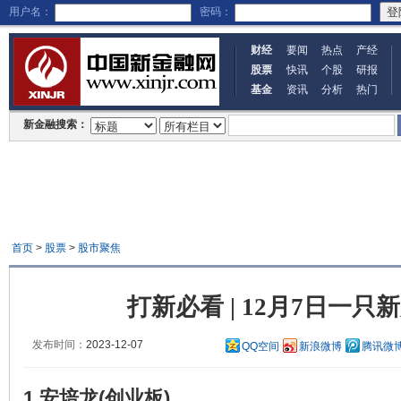
用户名：
密码：
财经
要闻
热点
产经
股票
快讯
个股
研报
基金
资讯
分析
热门
新金融搜索：
首页
>
股票
>
股市聚焦
打新必看 | 12月7日一只
发布时间：
2023-12-07
QQ空间
新浪微博
腾讯微
1.安培龙(创业板)