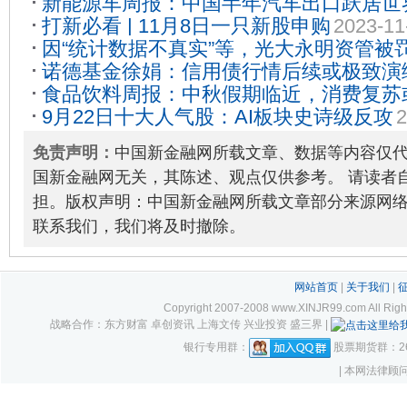
新能源车周报：中国半年汽车出口跃居世
06
打新必看 | 11月8日一只新股申购
2023-11
车“砸”了汽修人饭碗？
2023-08-25
因“统计数据不真实”等，光大永明资管被罚
诺德基金徐娟：信用债行情后续或极致演
07
食品饮料周报：中秋假期临近，消费复苏
构性机会
2023-08-25
9月22日十大人气股：AI板块史诗级反攻
2
免责声明：
中国新金融网所载文章、数据等内容仅
国新金融网无关，其陈述、观点仅供参考。 请读者
担。版权声明：中国新金融网所载文章部分来源网
联系我们，我们将及时撤除。
网站首页
|
关于我们
|
Copyright 2007-2008 www.XINJR99.com
战略合作：东方财富 卓创资讯 上海文传 兴业投资 盛三界 |
银行专用群：
股票期货群：261
| 本网法律