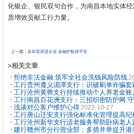
化银企、银民双句合作，为南昌本地实体经
质增效贡献工行力量。
上一篇：
反诈宣讲进企业 金融护航保平安
>相关文章
拒绝非法金融 筑牢全社会洗钱风险防线
2
工行贵州遵义湄潭支行：识破刷单诈骗套路
工行沧州黄骅支行持续推动个人养老金账
子”
2024-04-24
工行南昌百花洲支行：三招织密防护网 守
11-20
浅谈对公客户维护心得
2022-10-27
子”
2026-04-15
工行唐山迁安支行强化标准化管理提高纪
工行沧州新华支行适老服务帮助卧病老人
02-27
建行赣州市分行营业部：多措并举提升港
07-26