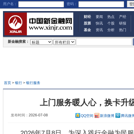
用户名：
密码：
财经
要闻
热点
产经
股票
快讯
个股
研报
基金
资讯
分析
热门
新金融搜索：
首页
>
银行
>
银行服务
上门服务暖人心，换卡升
发布时间：
2026-07-08
QQ空间
新浪微博
腾讯微
2026年7月8日，为深入践行金融为民