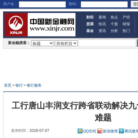
用户名：
密码：
财经
要闻
热点
产经
股票
快讯
个股
研报
基金
资讯
分析
热门
新金融搜索：
首页
>
银行
>
银行服务
工行唐山丰润支行跨省联动解决九
难题
发布时间：
2026-07-07
QQ空间
新浪微博
腾讯微