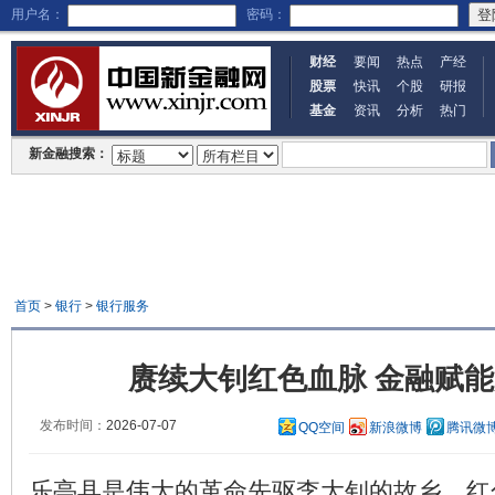
用户名：
密码：
财经
要闻
热点
产经
股票
快讯
个股
研报
基金
资讯
分析
热门
新金融搜索：
首页
>
银行
>
银行服务
赓续大钊红色血脉 金融赋
发布时间：
2026-07-07
QQ空间
新浪微博
腾讯微
乐亭县是伟大的革命先驱李大钊的故乡，红