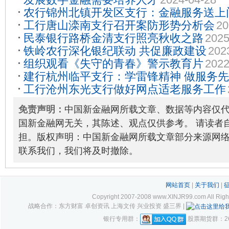
农行锦州北镇开发区支行：金融服务送上
工行唐山滦南支行召开案防形势分析会
20
心
2025-12-29
民泰银行路桥金清支行照亮秋收之路
2025
铁岭农行深化银纪联动 共促廉政建设
202
组织观看《失守的青春》警示教育片
2022
建行杭州临平支行：学雷锋精神 做服务
工行沧州东光支行做好网点适老服务工作
免责声明：
中国新金融网所载文章、数据等内容仅
国新金融网无关，其陈述、观点仅供参考。 请读者
担。版权声明：中国新金融网所载文章部分来源网
联系我们，我们将及时撤除。
网站首页
|
关于我们
|
Copyright 2007-2008 www.XINJR99.com
战略合作：东方财富 卓创资讯 上海文传 兴业投资 盛三界 |
银行专用群：
股票期货群：261