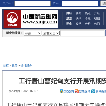
用户名：
密码：
财经
要闻
热点
产经
股票
快讯
个股
研报
基金
资讯
分析
热门
新金融搜索：
首页
>
银行
>
银行服务
工行唐山曹妃甸支行开展汛期
发布时间：
2026-07-07
QQ空间
新浪微博
腾讯微
工行唐山曹妃甸支行立足辖区汛期天气特点