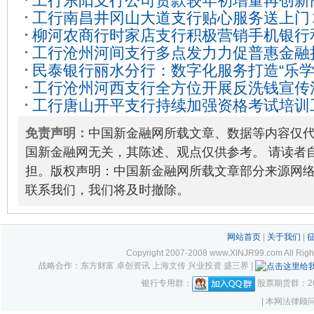
工行东阳支行公司贷款较年初增量再创新
工行南昌井冈山大道支行贴心服务送上门
柳河农商行时家店支行积极营销手机银行
工行沧州河间支行多点发力力促普惠金融
07-06
民泰银行丽水分行：数字化服务打造“乐
09-28
工行沧州河西支行全方位开展反洗钱宣传
活”银龄生活 让适老更有温度
2024-11-01
工行唐山开平支行持续加强资格考试培训
免责声明：
中国新金融网所载文章、数据等内容仅
国新金融网无关，其陈述、观点仅供参考。 请读者
担。版权声明：中国新金融网所载文章部分来源网
联系我们，我们将及时撤除。
网站首页
|
关于我们
|
Copyright 2007-2008 www.XINJR99.com
战略合作：东方财富 卓创资讯 上海文传 兴业投资 盛三界 |
银行专用群：
股票期货群：261
| 本网法律