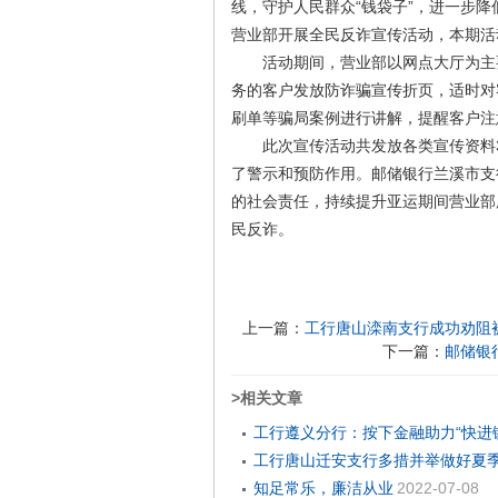
线，守护人民群众“钱袋子”，进一步
营业部开展全民反诈宣传活动，本期活
活动期间，营业部以网点大厅为主要
务的客户发放防诈骗宣传折页，适时对
刷单等骗局案例进行讲解，提醒客户注
此次宣传活动共发放各类宣传资料30
了警示和预防作用。邮储银行兰溪市支
的社会责任，持续提升亚运期间营业部
民反诈。
上一篇：
工行唐山滦南支行成功劝阻
下一篇：
邮储银
>相关文章
工行遵义分行：按下金融助力“快进
工行唐山迁安支行多措并举做好夏
知足常乐，廉洁从业
2022-07-08