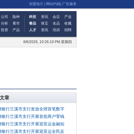
加盟地方
|
网站约稿
|
广告服务
公司
险种
科技
资讯
会议
产业
分析
看市
奢品
珠宝
名品
收藏
投资
产品
人才
资讯
培训
招聘
8/6/2026, 10:26:10 PM 星期四
文章
储银行兰溪市支行发放全辖首笔数字
储银行兰溪市支行开展首批商户零钱
储银行兰溪市支行开展迎亚运金融知
储银行兰溪市支行开展迎亚运全民反