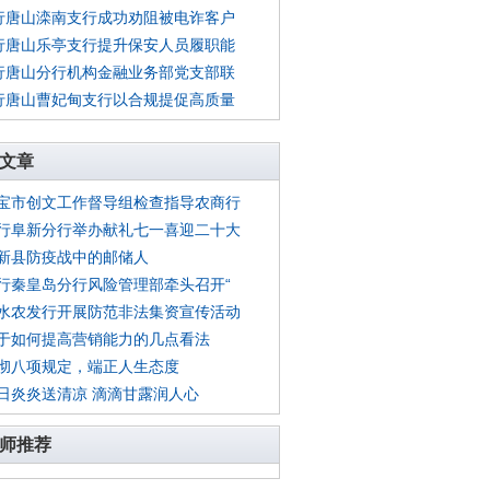
行唐山滦南支行成功劝阻被电诈客户
行唐山乐亭支行提升保安人员履职能
行唐山分行机构金融业务部党支部联
行唐山曹妃甸支行以合规提促高质量
文章
宝市创文工作督导组检查指导农商行
行阜新分行举办献礼七一喜迎二十大
新县防疫战中的邮储人
行秦皇岛分行风险管理部牵头召开“
水农发行开展防范非法集资宣传活动
于如何提高营销能力的几点看法
彻八项规定，端正人生态度
日炎炎送清凉 滴滴甘露润人心
师推荐