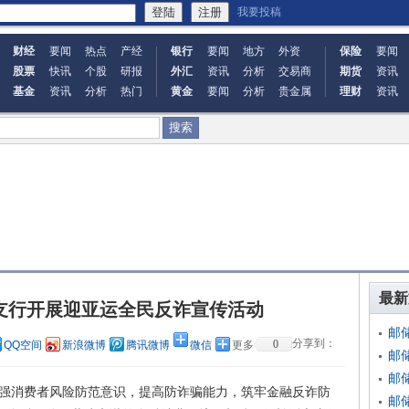
我要投稿
财经
要闻
热点
产经
银行
要闻
地方
外资
保险
要闻
股票
快讯
个股
研报
外汇
资讯
分析
交易商
期货
资讯
基金
资讯
分析
热门
黄金
要闻
分析
贵金属
理财
资讯
最新
支行开展迎亚运全民反诈宣传活动
邮
分享到：
0
QQ空间
新浪微博
腾讯微博
微信
更多
邮
邮
消费者风险防范意识，提高防诈骗能力，筑牢金融反诈防
邮