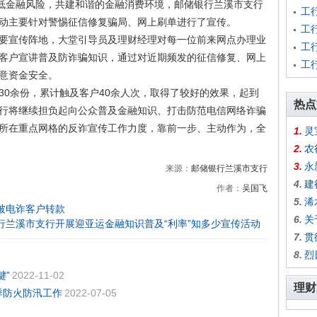
降低金融风险，共建和谐的金融消费环境，邮储银行兰溪市支行
工
动主要针对警惕征信修复骗局、网上刷单进行了宣传。
工
宣传阵地，大堂引导员及理财经理对每一位前来网点办理业
工
客户宣讲普及防诈骗知识，通过对近期频发的征信修复、网上
工
意资金安全。
余份，累计触及客户40余人次，取得了较好的效果，起到
热点
行将继续担负起向公众普及金融知识、打击防范电信网络诈骗
所在重点网格的反诈宣传工作力度，靠前一步、主动作为，全
1.
灵
2.
农
3.
永
来源：
邮储银行兰溪市支行
4.
建
作者：
吴国飞
5.
浠
被电诈客户转款
6.
关
行兰溪市支行开展迎亚运金融知识普及“利率”知多少宣传活动
7.
贯
8.
烈
键”
2022-11-02
理财
季防火防汛工作
2022-07-05