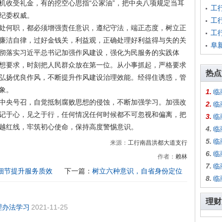
机收受礼金，有的挖空心思指“公家油”，把中央八项规定当耳
工
纪委权威。
工
何职，都必须增强责任意识，遵纪守法，端正态度，树立正
工
廉洁自律，过好金钱关，利益观，正确处理好利益得与失的关
阜
彻落实习近平总书记加强作风建设，强化为民服务的实践体
想要求，时刻把人民群众放在第一位。从小事抓起，严格要求
热点
弘扬优良作风，不断提升作风建设治理效能。经得住诱惑，管
象。
1.
临
央号召，自觉抵制腐败思想的侵蚀，不断加强学习。加强改
2.
临
记于心，见之于行，任何情况任何时候都不可忽视和偏离，把
3.
临
越红线，牢筑初心使命，保持高度警惕意识。
4.
临
5.
临
来源：
工行南昌洪都大道支行
6.
临
作者：
赖林
7.
临
细节提升服务质效
下一篇：
树立六种意识，自省身份定位
8.
临
理财
理办法学习
2021-11-25