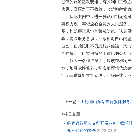
提供的旅游活动安排，有的利用工作之
边风，高压之下不收敛，公然挑衅党政
从此案例中，进一步认识到无论身处
确权力观，牢记全心全意为人民服务。
系，构筑廉洁从业的警戒防线。认真贯
验，提高服务意识，不放松对自己的思
自己，自觉抵制不良思想的侵蚀，大力
的住操守，自觉保持严于律已的公众形
作为一名银行员工，应该积极响应中
造，加强党性修养，切实把理想信念铭
守纪律讲规矩贯穿始终，守好底线，不
上一篇：
工行唐山车站支行狠抓服务
>相关文章
临商银行星火支行开展业务印章管
永不迟到的警告
2022-01-29