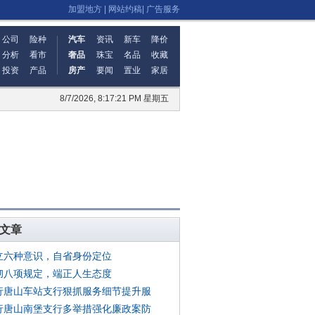
加盟地方
|
网站约稿
|
广告服务
公司
险种
汽车
资讯
新车
降价
分析
看市
奢品
珠宝
名品
收藏
投资
产品
房产
要闻
置业
家居
8/7/2026, 8:17:22 PM 星期五
文章
立六种意识，自省身份定位
彻八项规定，端正人生态度
行唐山车站支行狠抓服务细节提升服
行唐山南堡支行多举措强化廉政案防