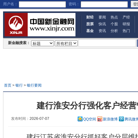
用户名：
密码：
财经
要闻
热点
产经
股票
快讯
个股
研报
基金
资讯
分析
热门
新金融搜索：
首页
>
银行
>
银行要闻
建行淮安分行强化客户经营
发布时间：
2026-07-07
QQ空间
新浪微博
腾讯微
建行江苏省淮安分行抓好客户分层维护