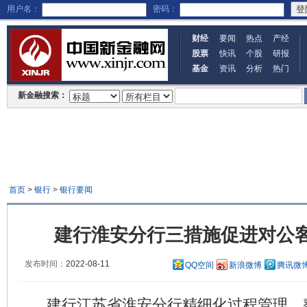
用户名：
密码：
财经
要闻
热点
产经
股票
快讯
个股
研报
基金
资讯
分析
热门
新金融搜索：
首页
>
银行
>
银行要闻
建行淮安分行三措施促进对公
发布时间：
2022-08-11
QQ空间
新浪微博
腾讯微
建行江苏省淮安分行精细化过程管理。