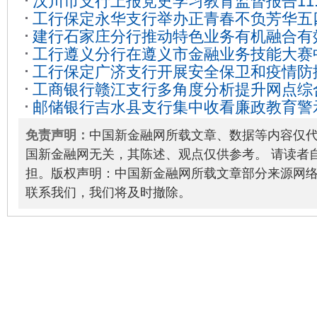
汉川市支行上报党史学习教育监督报告11.
工行保定永华支行举办正青春不负芳华五
建行石家庄分行推动特色业务有机融合有
2022-05-06
工行遵义分行在遵义市金融业务技能大赛
2022-04-10
工行保定广济支行开展安全保卫和疫情防
30
工商银行赣江支行多角度分析提升网点综
看工行】
2021-12-10
邮储银行吉水县支行集中收看廉政教育警
29
免责声明：
中国新金融网所载文章、数据等内容仅
国新金融网无关，其陈述、观点仅供参考。 请读者
担。版权声明：中国新金融网所载文章部分来源网
联系我们，我们将及时撤除。