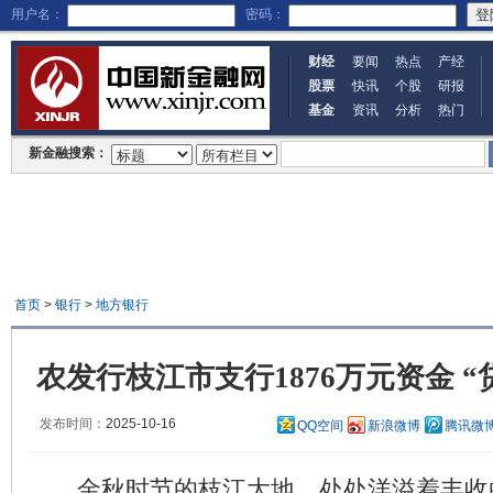
用户名：
密码：
财经
要闻
热点
产经
股票
快讯
个股
研报
基金
资讯
分析
热门
新金融搜索：
首页
>
银行
>
地方银行
农发行枝江市支行1876万元资金 
发布时间：
2025-10-16
QQ空间
新浪微博
腾讯微
金秋时节的枝江大地，处处洋溢着丰收