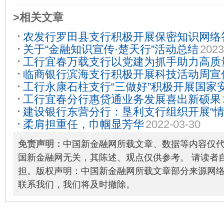
>相关文章
农发行罗田县支行积极开展保密知识网络
关于“金融知识宣传·楚天行”活动总结
2023
28
工行宜春万载支行以党建为抓手助力高质
临商银行滨海支行积极开展科技活动周宣
2022-05-30
工行永康石柱支行“三做好”积极开展国家
工行宜春分行惠贷通业务发展喜出新硕果
2024-04-29
建设银行东营分行：垦利支行组织开展“情
柔肩担重任，巾帼显芳华
2022-03-30
逐梦前行”主题观影活动
2023-08-25
免责声明：
中国新金融网所载文章、数据等内容仅
国新金融网无关，其陈述、观点仅供参考。 请读者
担。版权声明：中国新金融网所载文章部分来源网
联系我们，我们将及时撤除。