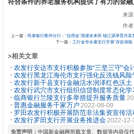
符合条件的养老服务机构提供了有力的金融
来源
作者
上一篇：
民泰银行衢州分行：“信用金”滴灌未来田 钱江源孕育共富
下一篇：
工行金华永康支行开展“存款保险
>相关文章
农发行安达市支行积极参加“三坚三守”会
农发行黑龙江海伦市支行强化反洗钱风险
知识竞赛活动
2023-09-14
农发行新干县支行金融活水润泽红色沃土
农发行武穴市支行组织信贷制度常态化学
2024-05-10
临商银行兰陵支行多举措提升服务质量
20
普惠金融服务千家万户
2022-08-09
罗田农发行积极开展防范非法集资宣传活
农发行罗田支行开展业务推进会
2022-12-
免责声明：
中国新金融网所载文章、数据等内容仅