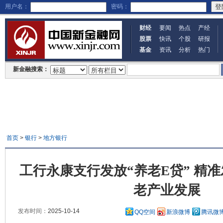
用户名：
密码：
财经
要闻
热点
产经
股票
快讯
个股
研报
基金
资讯
分析
热门
新金融搜索：
首页
>
银行
>
地方银行
工行永康支行发放“养老E贷” 精
老产业发展
发布时间：
2025-10-14
QQ空间
新浪微博
腾讯微