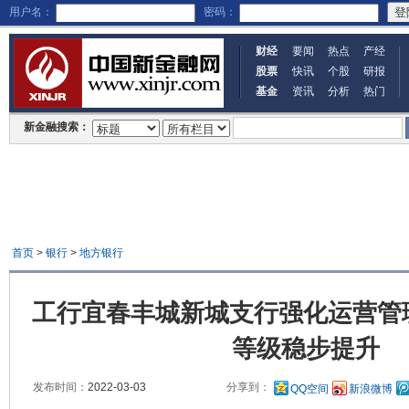
用户名：
密码：
财经
要闻
热点
产经
股票
快讯
个股
研报
基金
资讯
分析
热门
新金融搜索：
首页
>
银行
>
地方银行
工行宜春丰城新城支行强化运营管
等级稳步提升
发布时间：
2022-03-03
分享到：
QQ空间
新浪微博