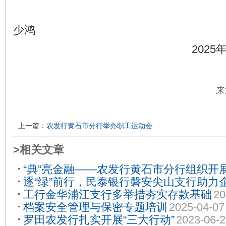
少
2025年9月2
来
上一篇：
农发行黄石市分行举办职工运动会
>相关文章
“典”亮金融——农发行黄石市分行组织开
逐“绿”前行，民泰银行磐安尖山支行助力
识专题培训
2024-08-29
工行金华浦江支行多举措夯实存款基础
20
11-22
档案安全管理与保密专题培训
2025-04-07
罗田农发行扎实开展“三大行动”
2023-06-2