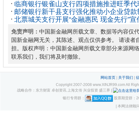
临商银行银雀山支行四项措施推进旺季代
邮储银行新干县支行强化推动小企业贷款
03-29
北票城关支行开展“金融惠民 现金先行”宣
30
免责声明：
中国新金融网所载文章、数据等内容仅
国新金融网无关，其陈述、观点仅供参考。 请读者
担。版权声明：中国新金融网所载文章部分来源网
联系我们，我们将及时撤除。
网站首页
|
关于我们
|
Copyright 2007-2008 www.XINJR99.com
战略合作：东方财富 卓创资讯 上海文传 兴业投资 盛三界 |
银行专用群：
股票期货群：261
| 本网法律