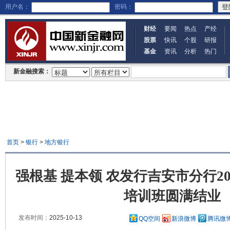
用户名：
密码：
财经
要闻
热点
产经
股票
快讯
个股
研报
基金
资讯
分析
热门
新金融搜索：
首页
>
银行
>
地方银行
强根基 提本领 农发行吉安市分行2
培训班圆满结业
发布时间：
2025-10-13
QQ空间
新浪微博
腾讯微