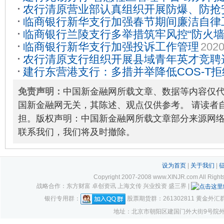
农行清原营业部认真组织开展防爆、防抢
2020-02-21
临商银行新华支行加强春节期间廉洁自律
06-15
临商银行兰陵支行多举措筑牢风控“防火墙
临商银行新华支行加强投诉工作管理
2020
农行清原支行组织开展县域青年英才竞聘
建行东营港支行：多措并举降低COS-T拒
27
免责声明：
中国新金融网所载文章、数据等内容仅
国新金融网无关，其陈述、观点仅供参考。 请读者
担。版权声明：中国新金融网所载文章部分来源网
联系我们，我们将及时撤除。
设为首页
|
关于我们
|
Copyright 2007-2008 www.XINJR.com 
战略合作：东方财富 卓创资讯 上海文传 兴业投资 盛三界 |
银行专用群：
股票期货群：261302811 黄金外汇群：1
地址：北京市朝阳区建国门外大街9号院外