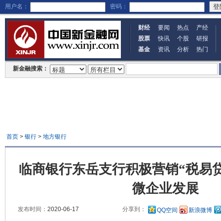
用户名：
密码：
财经
要闻
热点
产经
股票
快讯
个股
研报
基金
资讯
分析
热门
新金融搜索：
首页
>
银行
>
地方银行
临商银行东岳支行积极营销“税易
微企业发展
发布时间：
2020-06-17
分享到：
QQ空间
新浪微博