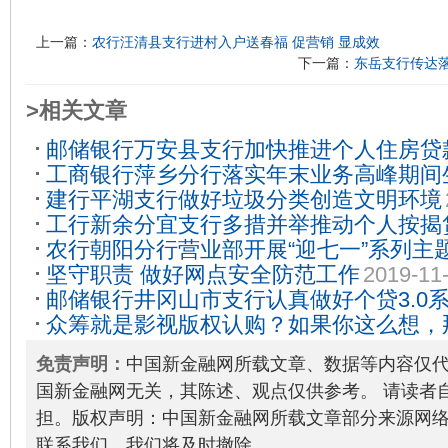
上一篇：
农行汪清县支行进村入户送春福 促营销 显成效
下一篇：
东岳支行传达
>相关文章
邮储银行万安县支行加快推进个人住房贷
工商银行萍乡分行落实年末业务高峰期间
09-02
建行平湖支行做好垃圾分类创造文明环境
2019-12-24
工行新余分宜支行多措并举推动个人按揭
农行朝阳分行营业部开展“迎七一”系列主
12-26
坚守职责 做好网点安全防范工作
2019-11
28
邮储银行井冈山市支行认真做好个贷3.0
众筹就是影视版权认购？如果你这么想，
2019-09-03
影注定血亏！
2019-12-10
免责声明：
中国新金融网所载文章、数据等内容仅
国新金融网无关，其陈述、观点仅供参考。 请读者
担。版权声明：中国新金融网所载文章部分来源网
联系我们，我们将及时撤除。