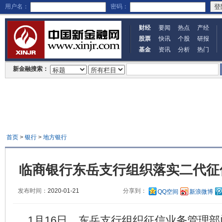
用户名：
密码：
财经
要闻
热点
产经
股票
快讯
个股
研报
基金
资讯
分析
热门
新金融搜索：
首页
>
银行
>
地方银行
临商银行东岳支行组织落实二代征
发布时间：
2020-01-21
分享到：
QQ空间
新浪微博
1月16日，东岳支行组织征信业务管理部