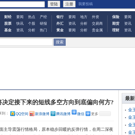
我要投稿
财经
要闻
热点
产经
银行
要闻
地方
外资
保险
要闻
股票
快讯
个股
研报
外汇
资讯
分析
交易商
期货
资讯
基金
资讯
分析
热门
黄金
要闻
分析
贵金属
理财
资讯
最新
能将决定接下来的短线多空方向到底偏向何方?
金
享到：
QQ空间
新浪微博
腾讯微博
微信
更多
金
金
主导震荡行情格局，原本稳步回暖的反弹行情，在周二深夜
金