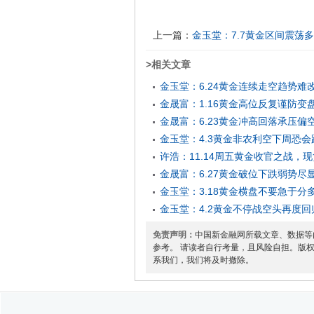
上一篇：
金玉堂：7.7黄金区间震荡
>相关文章
金玉堂：6.24黄金连续走空趋势
金晟富：1.16黄金高位反复谨防
金晟富：6.23黄金冲高回落承压
金玉堂：4.3黄金非农利空下周恐
许浩：11.14周五黄金收官之战，
金晟富：6.27黄金破位下跌弱势
金玉堂：3.18黄金横盘不要急于
金玉堂：4.2黄金不停战空头再度
免责声明：
中国新金融网所载文章、数据等
参考。 请读者自行考量，且风险自担。版
系我们，我们将及时撤除。