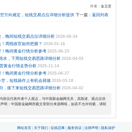
作者：
金玉堂
多空方向难定，短线交易点位详细分析提供
下一篇：
返回列表
难改，晚间短线交易点位详细分析
2026-06-24
变盘！周线收官如何把握？
2026-01-16
偏空！晚间黄金行情分析参考
2025-06-23
会跳水，下周短线交易思路详细分析
2026-04-03
现货黄金行情走势分析
2025-11-14
尽显！晚间黄金行情分析参考
2025-06-27
分多空，短线操作上有机会就做
2026-03-18
回归，接下来短线交易思路详细分析
2026-04-02
内容仅代表作者个人观点，与中国新金融网无关，其陈述、观点仅供
权声明：中国新金融网所载文章部分来源网络，如若不允许转载，请联
网站首页
|
关于我们
|
征稿启事
|
服务协议
|
法律声明
|
隐私保护