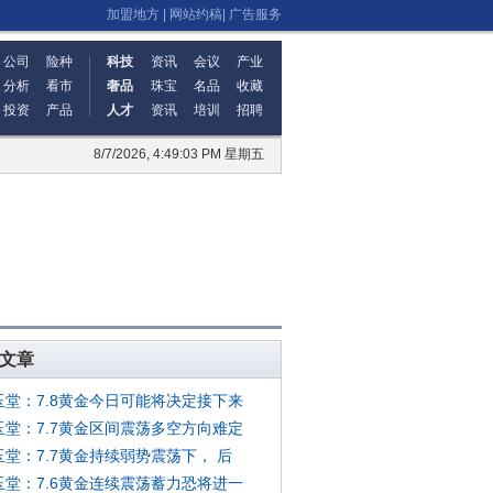
加盟地方
|
网站约稿
|
广告服务
公司
险种
科技
资讯
会议
产业
分析
看市
奢品
珠宝
名品
收藏
投资
产品
人才
资讯
培训
招聘
8/7/2026, 4:49:03 PM 星期五
文章
玉堂：7.8黄金今日可能将决定接下来
玉堂：7.7黄金区间震荡多空方向难定
玉堂：7.7黄金持续弱势震荡下， 后
玉堂：7.6黄金连续震荡蓄力恐将进一