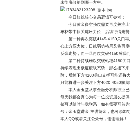
未彻底倾斜到哪一方中。
今日短线核心交易逻辑可参考：
今日黄金多空强度需要再度关注上方41
布林带中轨关键压力位，后续行情走势
第一种再次突破4145-4150关口
心上方压力位，日线弱势格局又将再度
反弹走势，而一旦再度突破4150后我们
第二种持续难以突破站稳4150关口
持续表现出极度疲软态势，那么接下来
酵，后续下方4100关口支撑可能还将
只能将进一步关注下方4020-4050前
本人金玉堂从事金融分析师行业已经
每天我都会真心为每一位投资朋友提供
都可以随时与我联系，如有需要可首先添加本
号：金玉堂讲金-主讲黄金，也可添加钉钉
本人QQ或者关注公众号，谢谢理解！