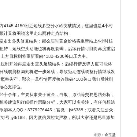
45-4150附近短线多空分水岭突破情况，这里也是4小时
预计又将围绕这里走出两种走势结构：
再度走出多头修复结构：那么届时黄金价格将重新站上4小时核
扭转，短线空头动能也将再度衰竭，后续行情可能将再度重启
上方目标则将重新看向4180-4200关口压力中。
压制开始再度走出空头延续结构：后续行情反弹力度可能将
日线弱势格局则将进一步延续，导致短期连续调整行情继续发
大概率失守，那么一旦行情再度接连跌破4100关口我们后续则
期核心支撑位。
十余年，主要从事关于黄金，白银，原油等交易思路分析，
相关建议和详细操作思路分析，大家可以多关注，有任何想法
人QQ：3779276445；官微：jyt6388；或者关注公众
号:jyt5188，因为微信风控太严格，所以大家还是尽量添加
来源：
金玉堂