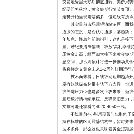
突发地缘黑天鹅后彻底扭转。美伊局势
纪要即将落地，黄金短期行情节奏预计
走势开始呈现震荡偏多、但短线有所承
其实目前市场观望情绪浓厚，而我们
通胀的态度，是否认可通胀回落趋势；
年加息、降息的前瞻指引，这也是接下
量。若纪要措辞偏鹰，释放“高利率维
压黄金走高，继而加大接下来黄金短期
息空间，那么则预计将进一步推动黄金
将直接定义黄金未来1-2周的短期运行
技术面来看，日线级别短期趋势开始
度有效跌破布林带中轨下方支撑，也进一
线关键压力位也是多次上攻未果，短线
旦后续行情持续承压、反弹仍旧乏力，
支撑可能还将看向4020-4050一线。
不过目前4小时周期暂时也制约了空
持在标准的区间震荡结构中，暂时并未
技术条件，那么这也意味着黄金短期虽