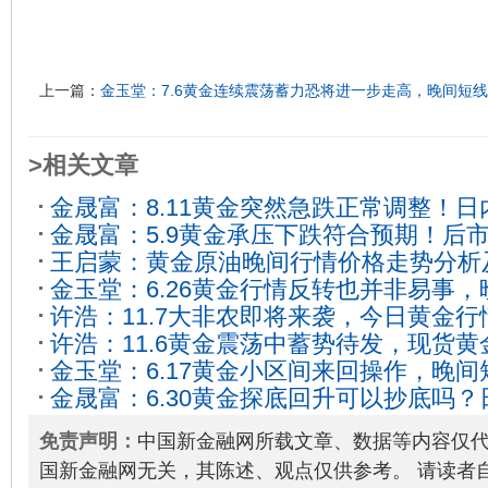
上一篇：
金玉堂：7.6黄金连续震荡蓄力恐将进一步走高，晚间短
>相关文章
金晟富：8.11黄金突然急跌正常调整！
金晟富：5.9黄金承压下跌符合预期！后
考
2025-08-11
王启蒙：黄金原油晚间行情价格走势分析
2025-05-09
金玉堂：6.26黄金行情反转也并非易事
作建议
2025-11-07
许浩：11.7大非农即将来袭，今日黄金
详细分析
2026-06-26
许浩：11.6黄金震荡中蓄势待发，现货
2025-11-07
金玉堂：6.17黄金小区间来回操作，晚
2025-11-06
金晟富：6.30黄金探底回升可以抄底吗
分析
2026-06-17
参考
2025-06-30
免责声明：
中国新金融网所载文章、数据等内容仅
国新金融网无关，其陈述、观点仅供参考。 请读者