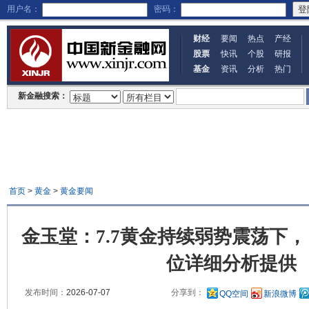
用户名：
密码：
财经
要闻
热点
产经
股票
快讯
个股
研报
基金
资讯
分析
热门
新金融搜索：
首页
>
黄金
>
黄金要闻
金玉堂：7.7黄金持续弱势震荡下，
位详细分析提供
发布时间：
2026-07-07
分享到：
QQ空间
新浪微博