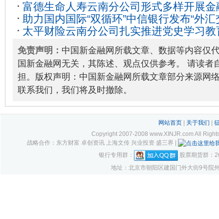
富德生命人寿云南分公司形式多样开展金
核酸检测工作
2021-09-14
助力国内国际“双循环”中信银行发布“外汇
动
2020-09-29
太平财险云南分公司扎实推进党史学习教
免责声明：
中国新金融网所载文章、数据等内容仅
国新金融网无关，其陈述、观点仅供参考。 请读者
担。版权声明：中国新金融网所载文章部分来源网
联系我们，我们将及时撤除。
网站首页
|
关于我们
|
Copyright 2007-2008 www.XINJR.com 
战略合作：东方财富 卓创资讯 上海文传 兴业投资 盛三界 |
银行专用群：
股票期货群：261
地址：北京市朝阳区建国门外大街9号院外