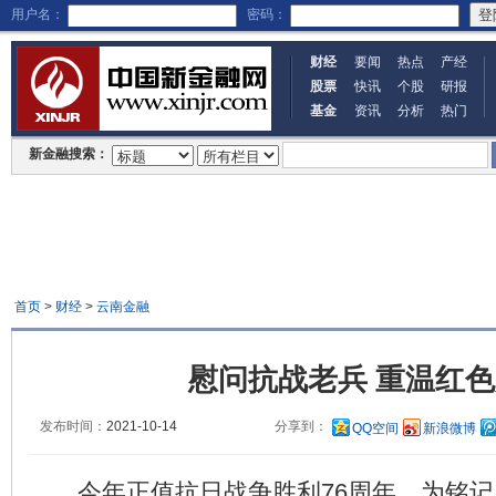
用户名：
密码：
财经
要闻
热点
产经
股票
快讯
个股
研报
基金
资讯
分析
热门
新金融搜索：
首页
>
财经
>
云南金融
慰问抗战老兵 重温红
发布时间：
2021-10-14
分享到：
QQ空间
新浪微博
今年正值抗日战争胜利76周年，为铭记