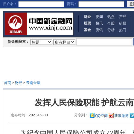
用户名：
密码：
财经
要闻
热点
产经
股票
快讯
个股
研报
基金
资讯
分析
热门
新金融搜索：
首页
>
财经
>
云南金融
发挥人民保险职能 护航云
发布时间：
2021-09-30
分享到：
QQ空间
新浪微博
为纪念中国人民保险公司成立72周年，