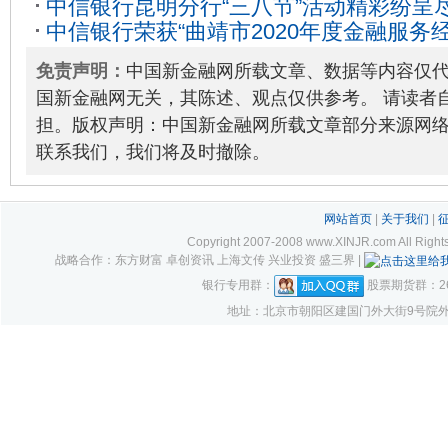
中信银行昆明分行“三八节”活动精彩纷呈
中信银行荣获“曲靖市2020年度金融服
03-11
位”荣誉称号
2021-06-24
免责声明：
中国新金融网所载文章、数据等内容仅
国新金融网无关，其陈述、观点仅供参考。 请读者
担。版权声明：中国新金融网所载文章部分来源网
联系我们，我们将及时撤除。
网站首页
|
关于我们
|
Copyright 2007-2008 www.XINJR.com 
战略合作：东方财富 卓创资讯 上海文传 兴业投资 盛三界 |
银行专用群：
股票期货群：261
地址：北京市朝阳区建国门外大街9号院外