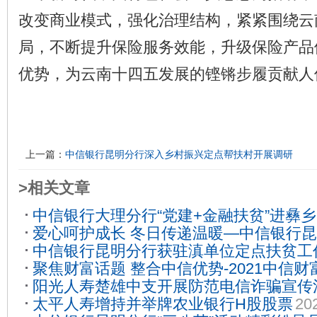
改变商业模式，强化治理结构，紧紧围绕云
局，不断提升保险服务效能，升级保险产品
优势，为云南十四五发展的铿锵步履贡献人
上一篇：
中信银行昆明分行深入乡村振兴定点帮扶村开展调研
>相关文章
中信银行大理分行“党建+金融扶贫”进彝乡
爱心呵护成长 冬日传递温暖—中信银行
中信银行昆明分行获驻滇单位定点扶贫工
与昆明市妇幼保健院联合开展献爱心活动
聚焦财富话题 整合中信优势-2021中信
06-12
阳光人寿楚雄中支开展防范电信诈骗宣传
开启
2021-08-10
太平人寿增持并举牌农业银行H股股票
20