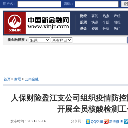
用户名：
密码：
财经
要闻
热点
产经
股票
快讯
个股
研报
基金
资讯
分析
热门
新金融搜索：
首页
>
财经
>
云南金融
人保财险盈江支公司组织疫情防控
开展全员核酸检测工
发布时间：
2021-09-14
分享到：
QQ空间
新浪微博