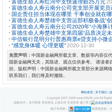
富德生命人寿红河中支快速理赔25万元
20
富德生命人寿云南分公司党支部开展党员
国企责任担当体现在哪里 干事创业就在
04-29
富德生命人寿楚雄中支营运部积极备战“创
明分行“我为群众办实事”系列报道一
2021-
富德生命人寿云南分公司2020年“小海豚
30
富德生命人寿楚雄中支第四届“品质决定未
01
中信银行昆明分行普惠商票e贷支持小微
满结束
2020-09-30
“感觉身体暖 心理更暖”
2020-12-30
04-17
免责声明：
中国新金融网所载文章、数据等内容仅
国新金融网无关，其陈述、观点仅供参考。 请读者
担。版权声明：中国新金融网所载文章部分来源网
联系我们，我们将及时撤除。
网站首页
|
关于我们
|
Copyright 2007-2008 www.XINJR.com 
战略合作：东方财富 卓创资讯 上海文传 兴业投资 盛三界 |
银行专用群：
股票期货群：261