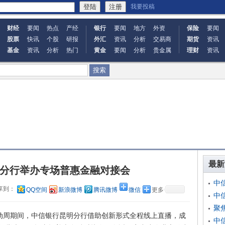
我要投稿
财经
要闻
热点
产经
银行
要闻
地方
外资
保险
要闻
股票
快讯
个股
研报
外汇
资讯
分析
交易商
期货
资讯
基金
资讯
分析
热门
黄金
要闻
分析
贵金属
理财
资讯
最新
分行举办专场普惠金融对接会
中
享到：
QQ空间
新浪微博
腾讯微博
微信
更多
中
聚
动周期间，中信银行昆明分行借助创新形式全程线上直播，成
中