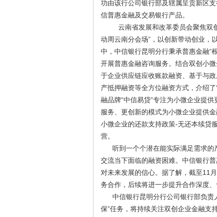
功由该行公司银行部及辖属呈贡新区支
信普惠金融及交易银行产品。
云南省发展和改革委员会聚焦双创活
动周云南分会场”，以创新带动创业，
中，中信银行昆明分行秉承普惠金融“根
开展普惠金融咨询服务。结合双创小微
于企业供应链应收账款融资、基于与政
产抵押融资等全方位融资方式，介绍了
融品牌“中信易贷”专注为小微企业提
服务、更创新的模式为小微企业提供金
小微企业的还款支持政策-无还本续贷
营。
听到一个个潜在能实际满足需求的产
交流当下面临的融资困难。中信银行普
对未来发展的信心。据了解，截至11
务合作，后续将进一步提升合作深度、
中信银行昆明分行公司银行部负责人表
保”任务，将持续关注双创企业金融支