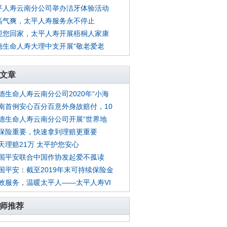
平人寿云南分公司举办洁牙体验活动
高气爽，太平人寿服务永不停止
迎您回家，太平人寿开展梧桐人家康
德生命人寿大理中支开展“敬老爱老
文章
德生命人寿云南分公司2020年“小海
南首例安心百分百意外身故赔付，10
德生命人寿云南分公司开展“世界地
保险重要，快速拿到理赔更重要
天理赔21万 太平护您安心
国平安联合中国作协发起爱不孤读
国平安：截至2019年末可持续保险金
效服务，温暖太平人——太平人寿VI
师推荐