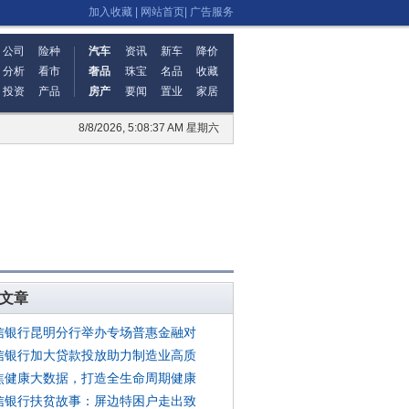
加入收藏
|
网站首页
|
广告服务
公司
险种
汽车
资讯
新车
降价
分析
看市
奢品
珠宝
名品
收藏
投资
产品
房产
要闻
置业
家居
8/8/2026, 5:08:37 AM 星期六
文章
信银行昆明分行举办专场普惠金融对
信银行加大贷款投放助力制造业高质
焦健康大数据，打造全生命周期健康
信银行扶贫故事：屏边特困户走出致