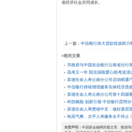
省经济社会共同成长。
上一篇：
中信银行加大贷款投放助力
>相关文章
市政府与中国农业银行云南省分行举
03-13
高考又一年 阳光保险爱心助考送清
富德生命人寿云南分公司启动昭通
中信银行持续增强服务实体经济质效
08-31
富德生命人寿云南分公司第十四届
科技赋能 创新引领 中信银行昆明
富德生命人寿楚雄中支：做好基层宣
2020-09-26
秋高气爽，太平人寿服务永不停止
免责声明：
中国新金融网所载文章、数据等