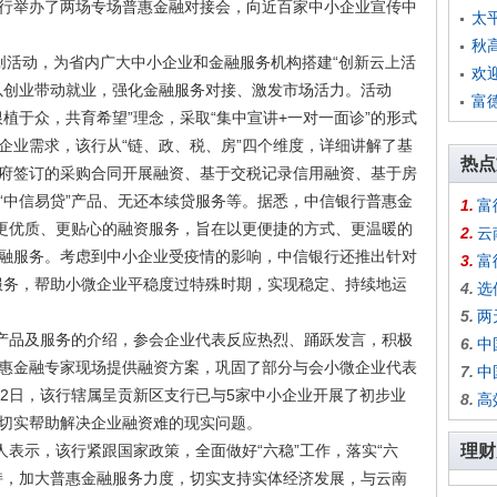
行举办了两场专场普惠金融对接会，向近百家中小企业宣传中
太
秋
动，为省内广大中小企业和金融服务机构搭建“创新云上活
欢
以创业带动就业，强化金融服务对接、激发市场活力。活动
富
植于众，共育希望”理念，采取“集中宣讲+一对一面诊”的形式
企业需求，该行从“链、政、税、房”四个维度，详细讲解了基
热点
府签订的采购合同开展融资、基于交税记录信用融资、基于房
“中信易贷”产品、无还本续贷服务等。据悉，中信银行普惠金
1.
富
供更优质、更贴心的融资服务，旨在以更便捷的方式、更温暖的
2.
云
融服务。考虑到中小企业受疫情的影响，中信银行还推出针对
3.
富
服务，帮助小微企业平稳度过特殊时期，实现稳定、持续地运
4.
选
5.
两
品及服务的介绍，参会企业代表反应热烈、踊跃发言，积极
6.
中
惠金融专家现场提供融资方案，巩固了部分与会小微企业代表
7.
中
月2日，该行辖属呈贡新区支行已与5家中小企业开展了初步业
8.
高
切实帮助解决企业融资难的现实问题。
示，该行紧跟国家政策，全面做好“六稳”工作，落实“六
理财
持，加大普惠金融服务力度，切实支持实体经济发展，与云南