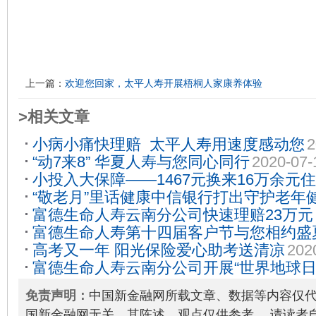
上一篇：
欢迎您回家，太平人寿开展梧桐人家康养体验
>相关文章
小病小痛快理赔 太平人寿用速度感动您
2
“动7来8” 华夏人寿与您同心同行
2020-07-
小投入大保障——1467元换来16万余元
“敬老月”里话健康中信银行打出守护老年健
富德生命人寿云南分公司快速理赔23万元
10-28
富德生命人寿第十四届客户节与您相约盛
高考又一年 阳光保险爱心助考送清凉
202
线上、线下客户服务活动火热启幕
2020-0
富德生命人寿云南分公司开展“世界地球日
21
免责声明：
中国新金融网所载文章、数据等内容仅
国新金融网无关，其陈述、观点仅供参考。 请读者