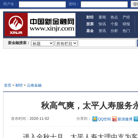
用户名：
密码：
财经
要闻
热点
产经
股票
快讯
个股
研报
基金
资讯
分析
热门
新金融搜索：
首页
>
财经
>
云南金融
秋高气爽，太平人寿服务
发布时间：
2020-11-02
分享到：
QQ空间
新浪微博
进入金秋十月，太平人寿大理中支为客