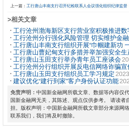
上一篇：
工行唐山丰南支行召开纪检联系人会议强化组织纪律监督
>相关文章
工行沧州渤海新区支行营业室积极推进数
工行沧州分行强化风险管理 切实维护金
成效
2023-06-05
工行唐山丰南支行组织开展“巾帼建新功 
工行唐山曹妃甸支行多措并举加强安全生
动
2023-03-09
工行唐山玉田支行举办青年员工座谈会
20
工行沧州分行组织开展反电信网络诈骗宣
工行唐山玉田支行组织员工学习规定
2023
建议优化“建行到家”客户身份认证功能
202
免责声明：
中国新金融网所载文章、数据等内容仅
国新金融网无关，其陈述、观点仅供参考。 请读者
担。版权声明：中国新金融网所载文章部分来源网
联系我们，我们将及时撤除。