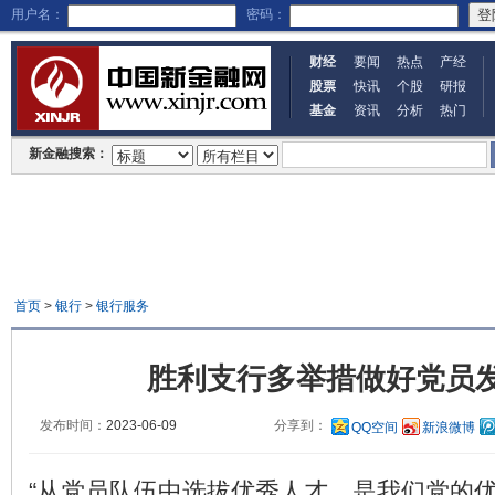
用户名：
密码：
财经
要闻
热点
产经
股票
快讯
个股
研报
基金
资讯
分析
热门
新金融搜索：
首页
>
银行
>
银行服务
胜利支行多举措做好党员
发布时间：
2023-06-09
分享到：
QQ空间
新浪微博
“从党员队伍中选拔优秀人才，是我们党的