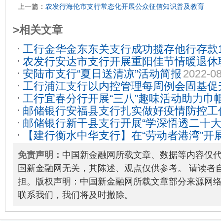
上一篇：
农发行海伦市支行常态化开展公众征信知识普及教育
>相关文章
工行金华金东东关支行成功揽存他行存款1
农发行安达市支行开展重阳佳节情暖退休
安陆市支行“夏日送清凉”活动简报
2022-08
24
工行浦江支行以内控管理每周例会固基促
工行宜春分行开展“三八”趣味活动助力巾
11-21
邮储银行安福县支行扎实做好疫情防控工
邮储银行新干县支行开展“学深悟透二十大
【建行衡水中华支行】在“劳动者港湾”开
程”主题活动
2023-02-28
2023-05-19
免责声明：
中国新金融网所载文章、数据等内容仅
国新金融网无关，其陈述、观点仅供参考。 请读者
担。版权声明：中国新金融网所载文章部分来源网
联系我们，我们将及时撤除。