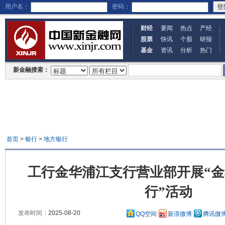
用户名：
密码：
财经
要闻
热点
产经
股票
快讯
个股
研报
基金
资讯
分析
热门
新金融搜索：
首页
>
银行
>
地方银行
工行金华浦江支行营业部开展“金
行”活动
发布时间：
2025-08-20
QQ空间
新浪微博
腾讯微