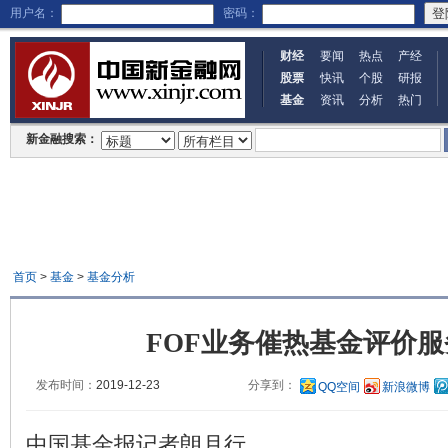
用户名：
密码：
财经
要闻
热点
产经
股票
快讯
个股
研报
基金
资讯
分析
热门
新金融搜索：
首页
>
基金
>
基金分析
FOF业务催热基金评价
发布时间：
2019-12-23
分享到：
QQ空间
新浪微博
中国基金报记者朗月行