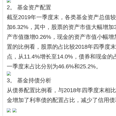
2。 基金资产配置
截至2019年一季度末，各类基金资产总值较
加6.32%，其中，股票的资产市值大幅增加3
产市值微增0.26%，现金的资产市值小幅增加
置的比例看，股票的占比较2018年四季度末
点，从11.4%增长至14.0%，债券和现金的
一季度末占比分别为46.6%和25.2%。
3。 基金持债分析
从债券配置比例看，与2018年四季度末相比
金增加了利率债的配置占比，减少了信用债