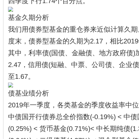
四季度下行1.74个百分点。
基金久期分析
我们用债券型基金的重仓券来近似计算久期。
度末，债券型基金的久期为2.17，相比2019
其中，利率债(国债、金融债、地方政府债)加
2.47，信用债(短融、中票、公司债、企业债)
至1.67。
债基业绩分析
2019年一季度，各类基金的季度收益率中
中债国开行债券总全价指数(-0.19%) < 
(0.25%) < 货币基金(0.71%)< 中长期纯债(1