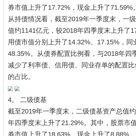
券市值上升了17.72%，现金上升了71.59%
从持债情况看，截至2019年一季度末，一
值约1141亿元，较2018年四季度末上升了1
用债市值分别上升了14.32%、17.15%，
48.35%。从债券配置比例看，与2018年
减少了利率债、信用债、同业存单的配置比
的占比。
4。 二级债基
截至2019年一季度末，二级债基资产总值约2,
年四季度末上升了21.29%。其中，股票市值
券市值上升了18.63%，现金上升了8.88%。