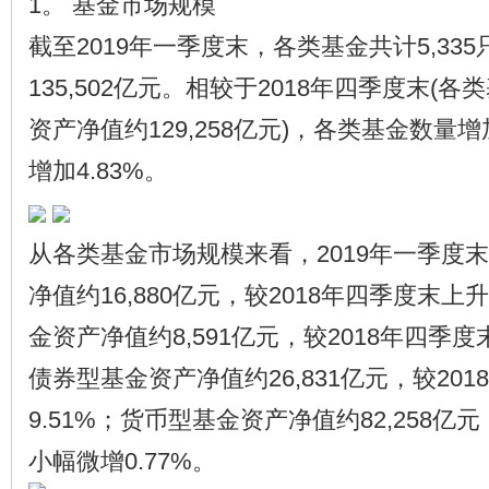
1。 基金市场规模
截至2019年一季度末，各类基金共计5,33
135,502亿元。相较于2018年四季度末(各类
资产净值约129,258亿元)，各类基金数量增
增加4.83%。
从各类基金市场规模来看，2019年一季度
净值约16,880亿元，较2018年四季度末上升
金资产净值约8,591亿元，较2018年四季度
债券型基金资产净值约26,831亿元，较20
9.51%；货币型基金资产净值约82,258亿
小幅微增0.77%。