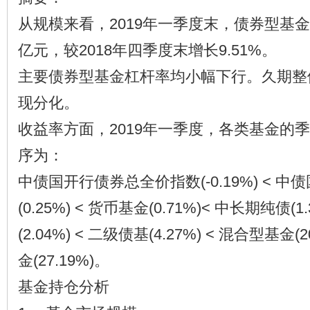
从规模来看，2019年一季度末，债券型基金资
亿元，较2018年四季度末增长9.51%。
主要债券型基金杠杆率均小幅下行。久期整
现分化。
收益率方面，2019年一季度，各类基金的
序为：
中债国开行债券总全价指数(-0.19%) < 
(0.25%) < 货币基金(0.71%)< 中长期纯债(1
(2.04%) < 二级债基(4.27%) < 混合型基金(
金(27.19%)。
基金持仓分析