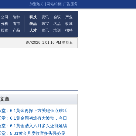
加盟地方
|
网站约稿
|
广告服务
公司
险种
科技
资讯
会议
产业
分析
看市
奢品
珠宝
名品
收藏
投资
产品
人才
资讯
培训
招聘
8/7/2026, 1:01:16 PM 星期五
文章
玉堂：6.1黄金再探下方关键低点难延
玉堂：6.1黄金周初难有大波动，今日
玉堂：6.1黄金踏入六月多头还能延续
玉堂：5.31黄金月度收官多头强势显