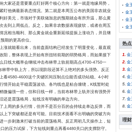
大家还是需要重点盯好两个核心方向：第一就是地缘局势，
金
紧盯他俩最新表态情况。第二就是本周五公布的美国非农就业
金
利好美元，市场对于美联储加息的预期就会有所升温，那么黄
金
次去到上周低点。反之，如果非农数据表现疲软，或者在周五
金
情况相当顺利、那么黄金就会重新延续提振上涨动力，并且继
头预期的更高价位。
热点
涨就能看出来，当前盘面结构已经发生了明显变化，最直观
1.
金
收阳，整体表现上开始有所扭转前期的弱势格局，而如果接下
2.
金
日线大概率会继续冲击布林带上轨前期高点4700-4750一
3.
金
布林带中轨上方，所以现阶段还算不上绝对的多头强势。反正
4.
金
看4580-4600这个关键区间压制点位能否成功站稳。4小时
5.
金
行情开始走平稳震荡波动、各均线也是粘合缠绕，K线暂时处
6.
金
稍微偏强一些，但和日线一样，当前布林带上轨并没有强势开
7.
金
旧还是震荡格局，短线没有明确的单边方向。
8.
金
上周的多头行情，但并不是百分百的会持续走单边反弹，而
以上下突破都还是有可能。目前技术面看不出明确的突破方向
理财
进一步刺激来打破当前的震荡格局。反正周初几天操作上，短
关口的压力试探，下方短线则重点再看4480关口的支撑防守。