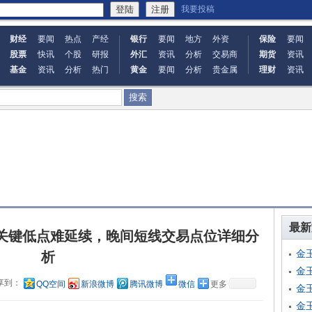
我要投稿
财经
要闻
热点
产经
银行
要闻
地方
外资
保险
要闻
股票
快讯
个股
研报
外汇
资讯
分析
交易商
期货
资讯
基金
资讯
分析
热门
黄金
要闻
分析
贵金属
理财
资讯
最新
方关键低点难延续，晚间短线交易点位详细分
金
析
金
享到：
QQ空间
新浪微博
腾讯微博
微信
更多
金
金