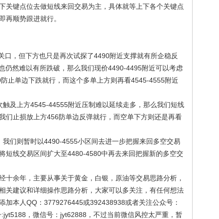
下关键点位去做短线来回交易为主，具体就等上下各个关键点
即再顺势跟进就行。
关口，但下方也只是再次试探了4490附近支撑就有所企稳反
撑也仍然难以有所跌破，那么我们现价4490-4495附近可以考虑
防止单边下跌就行，而这个多单上方则再看4545-4555附近
上方4545-44555附近压制难以延续走多，那么我们短线
我们止损放上方456防单边反弹就行，而空单下方则还是再看
则暂时以4490-4555小区间去进一步把握来回多空交易
短线交易区间扩大至4480-4580中再去来回把握新的多空交
十余年，主要从事关于黄金，白银，原油等交易思路分析，
相关建议和详细操作思路分析，大家可以多关注，有任何想法
人QQ：3779276445或392438938或者关注公众号：
yt5188，微信号：jyt62888，不过当前微信风控太严重，暂