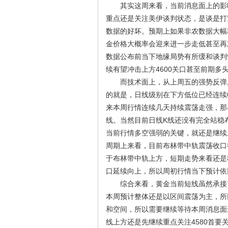
其实这周来看，当前消息面上的影响
重点还是关注美伊谈判状态，是谈是打
数据的好坏。预期上如果非农数据大幅
金价格大概率会迎来进一步走低甚至再
数据公布前当下地缘局势有所缓和谈判
续有望冲击上方4600关口甚至前期多
而技术面上，从上周五的强势反弹上
的就是，日线级别在下方低位已经连续
来本周行情连续几天持续震荡走强，那么
线。当然目前日线K线还没有完全站稳
当前行情多空强弱的关键，就还是继续上
周期上来看，目前布林带中轨震荡收口
于布林带中轨上方，短期走势来看还是
口延续向上，所以周初行情当下预计依
综合来看，黄金当前短线虽然承接了
本周预计整体还是以区间震荡为主，所
和空间，所以需要继续等待本周消息面
线上方还是先继续重点关注4580首要