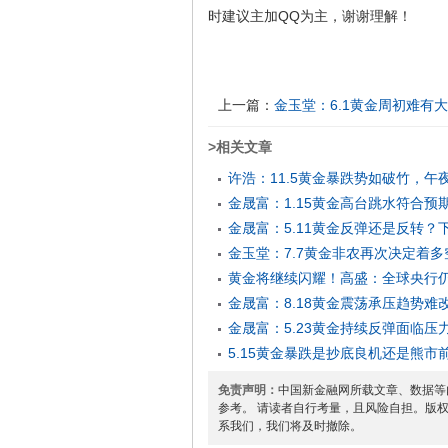
时建议主加QQ为主，谢谢理解！
上一篇：
金玉堂：6.1黄金周初难有
>相关文章
许浩：11.5黄金暴跌势如破竹，午
金晟富：1.15黄金高台跳水符合
金晟富：5.11黄金反弹还是反转
金玉堂：7.7黄金非农再次决定着
黄金将继续闪耀！高盛：全球央行仍在
金晟富：8.18黄金震荡承压趋势
金晟富：5.23黄金持续反弹面临
5.15黄金暴跌是抄底良机还是熊
免责声明：
中国新金融网所载文章、数据等
参考。 请读者自行考量，且风险自担。版
系我们，我们将及时撤除。