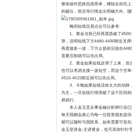
整体操作思路也很简单，继续去依托上
的破位，然后等行情走出明确方向、随
晚间短线交易点位可以参考:
1、黄金当前已经再度跌破了4500
弹，说明短线下方4480-4490附近支
再度做多一波，下方止损依旧放在4480
首要压制就可以先出局。
2、黄金如果短线反弹了上来，首次触及
也可以考虑去接一波短空，而这个空单
4510-4515附近就可以先出局。
3、今晚如果短线没啥太大的动静，我们
为主，一旦短线行情突破了这个区间则将
易就行。
本人金玉堂从事金融分析师行业已经
每天我都会真心为每一位投资朋友提供
都可以随时与我联系，如有需要可首先添加本
金玉堂讲金-主讲黄金，也可添加钉钉号:j