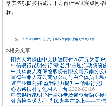
落实各项防控措施，千方百计保证完成网格
标。
上一篇：
人保财险兰坪支公司开展农房保险理赔现场兑赔会
>相关文章
阳光人寿保山中支快速赔付25万元为客
中信银行昆明分行“敬老月”主题活动缤纷
11-15
中共华夏人寿保险股份有限公司云南分公
29
富德生命人寿云南分公司号召全体员工积
支部开展“同心向党齐学习 礼赞百年共奋
资产质量向好 盈利能力提升中信银行交出
树清廉新风”知识竞赛
2021-06-15
2021-06-11
心系帮扶村，进村入户督
2022-03-16
量答卷
2022-03-28
中信银行昆明分行举办专场普惠金融对接
健康检查暖人心 为民办事在路上——中