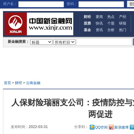
用户名：
密码：
财经
要闻
热点
产经
股票
快讯
个股
研报
基金
资讯
分析
热门
新金融搜索：
首页
>
财经
>
云南金融
人保财险瑞丽支公司：疫情防控与
两促进
发布时间：
2022-03-31
分享到：
QQ空间
新浪微博