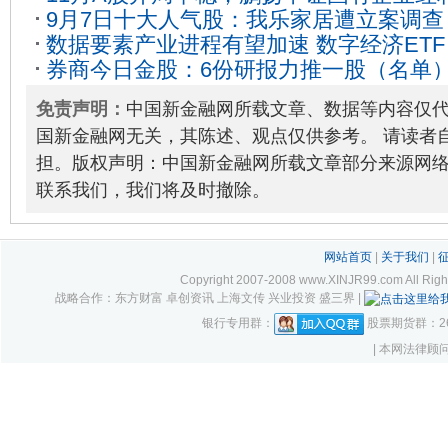
9月7日十大人气股：我乐家居遭立案调查
今日上涨0.31%
2023-11-06
数据要素产业进程有望加速 数字经济ETF（
券商今日金股：6份研报力推一股（名单
涨0.16%
2023-12-05
免责声明：
中国新金融网所载文章、数据等内容仅
国新金融网无关，其陈述、观点仅供参考。 请读者
担。版权声明：中国新金融网所载文章部分来源网
联系我们，我们将及时撤除。
网站首页
|
关于我们
|
Copyright 2007-2008 www.XINJR99.com
战略合作：东方财富 卓创资讯 上海文传 兴业投资 盛三界 |
银行专用群：
股票期货群：261
| 本网法律