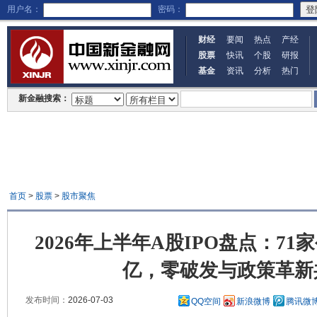
用户名：
密码：
财经
要闻
热点
产经
股票
快讯
个股
研报
基金
资讯
分析
热门
新金融搜索：
首页
>
股票
>
股市聚焦
2026年上半年A股IPO盘点：71
亿，零破发与政策革新
发布时间：
2026-07-03
QQ空间
新浪微博
腾讯微