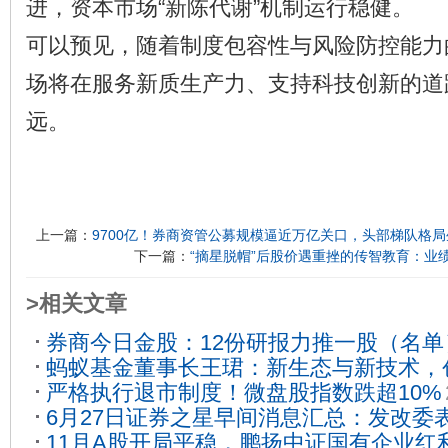
进，资本市场“新陈代谢”机制运行稳健。
可以预见，随着制度包容性与风险防控能力
场将在服务新质生产力、支持科技创新的道
远。
上一篇：
9700亿！券商资管公募规模逼近万亿关口，头部梯队格局
下一篇：
“摘星脱帽”后股价遇重挫的传智教育：业
>相关文章
券商今日金股：12份研报力推一股（名单
蚂蚁基金董事长王珺：新生态与新技术，
严格执行退市制度！微盘股指数跌超10%
普惠、温暖四大新体验
2023-09-11
6月27日证券之星早间消息汇总：发改委
11月A股开局平稳，鹏扬中证国有企业红利E