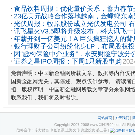
食品饮料周报：优化量价关系，蓄力春节
23亿美元战略合作落地越南，金螳螂东
光伏周报：牧原股份成立光伏发电公司 
获重大突破
2026-04-20
讯飞星火V3.5即将升级发布，科大讯飞
3.5至4倍
2024-01-27
年薪开到一亿美元！AI巨头疯狂挖人的背
25
银行理财子公司纷纷化身LP，布局股权投
因“虚构保险中介业务”，永安财险宁波分
证券之星IPO周报：下周1只新股申购
202
2024-01-15
免责声明：
中国新金融网所载文章、数据等内容仅
国新金融网无关，其陈述、观点仅供参考。 请读者
担。版权声明：中国新金融网所载文章部分来源网
联系我们，我们将及时撤除。
网站首页
|
关于我们
|
Copyright 2007-2008 www.XINJR99.com
战略合作：东方财富 卓创资讯 上海文传 兴业投资 盛三界 |