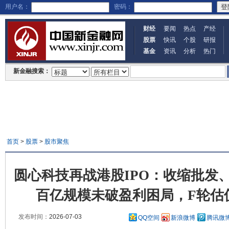
用户名：
密码：
财经
要闻
热点
产经
股票
快讯
个股
研报
基金
资讯
分析
热门
新金融搜索：
首页
>
股票
>
股市聚焦
圆心科技再战港股IPO：收缩批发
百亿规模未破盈利困局，F轮估
发布时间：
2026-07-03
QQ空间
新浪微博
腾讯微