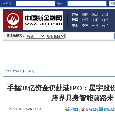
用户名：
密码：
财经
要闻
热点
产经
股票
快讯
个股
研报
基金
资讯
分析
热门
新金融搜索：
首页
>
股票
>
股市聚焦
手握38亿资金仍赴港IPO：星宇股
跨界具身智能前路未
发布时间：
2026-07-03
QQ空间
新浪微博
腾讯微