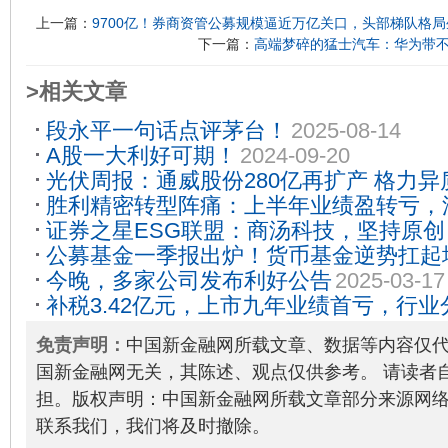
上一篇：
9700亿！券商资管公募规模逼近万亿关口，头部梯队格局
下一篇：
高端梦碎的猛士汽车：华为带不
>相关文章
段永平一句话点评茅台！
2025-08-14
A股一大利好可期！
2024-09-20
光伏周报：通威股份280亿再扩产 格力
胜利精密转型阵痛：上半年业绩盈转亏，
12-30
证券之星ESG联盟：商汤科技，坚持原创
梁，产能扩张频“难产”
2025-08-27
公募基金一季报出炉！货币基金逆势扛起增
步
2023-08-25
今晚，多家公司发布利好公告
2025-03-17
加仓主线
2026-04-27
补税3.42亿元，上市九年业绩首亏，行业
掉队了吗？
2026-04-13
免责声明：
中国新金融网所载文章、数据等内容仅
国新金融网无关，其陈述、观点仅供参考。 请读者
担。版权声明：中国新金融网所载文章部分来源网
联系我们，我们将及时撤除。