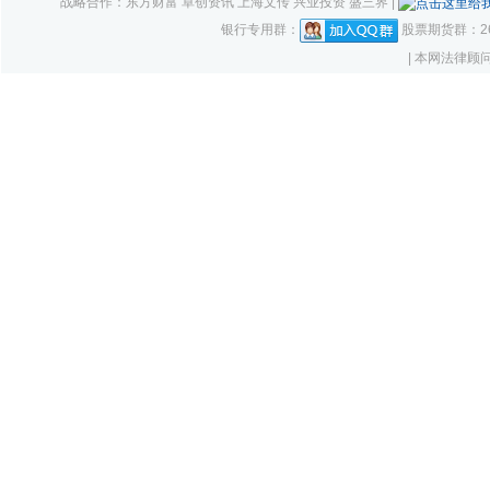
战略合作：东方财富 卓创资讯 上海文传 兴业投资 盛三界 |
银行专用群：
股票期货群：261
| 本网法律