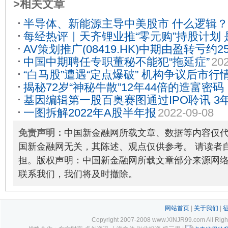
>相关文章
半导体、新能源主导中美股市 什么逻辑？
每经热评｜天齐锂业推“零元购”持股计划
AV策划推广(08419.HK)中期由盈转亏约2
2022-09-20
中国中期聘任专职董秘不能犯“拖延症”
202
12
“白马股”遭遇“定点爆破” 机构争议后市行
揭秘72岁“神秘牛散”12年44倍的造富密
基因编辑第一股百奥赛图通过IPO聆讯 3
战”，重仓布局了这些股……
2022-09-26
一图拆解2022年A股半年报
2022-09-08
2022-08-09
免责声明：
中国新金融网所载文章、数据等内容仅
国新金融网无关，其陈述、观点仅供参考。 请读者
担。版权声明：中国新金融网所载文章部分来源网
联系我们，我们将及时撤除。
网站首页
|
关于我们
|
Copyright 2007-2008 www.XINJR99.com