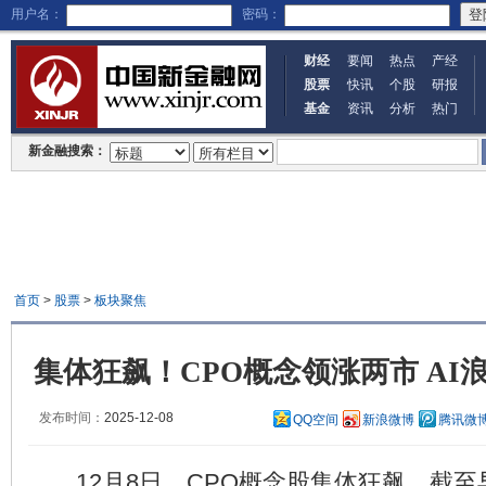
用户名：
密码：
财经
要闻
热点
产经
股票
快讯
个股
研报
基金
资讯
分析
热门
新金融搜索：
首页
>
股票
>
板块聚焦
集体狂飙！CPO概念领涨两市 AI
发布时间：
2025-12-08
QQ空间
新浪微博
腾讯微
12月8日，CPO概念股集体狂飙。截至