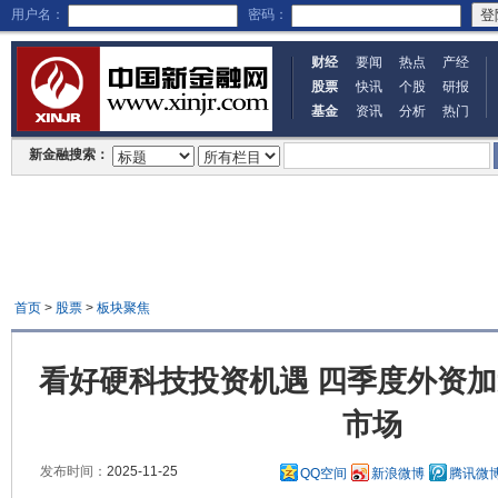
用户名：
密码：
财经
要闻
热点
产经
股票
快讯
个股
研报
基金
资讯
分析
热门
新金融搜索：
首页
>
股票
>
板块聚焦
看好硬科技投资机遇 四季度外资
市场
发布时间：
2025-11-25
QQ空间
新浪微博
腾讯微