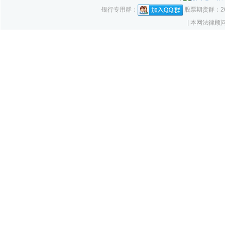
银行专用群：
股票期货群：261
| 本网法律