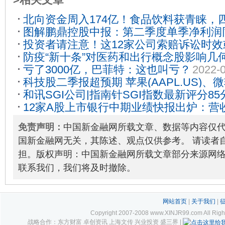
北向资金周入174亿！食品饮料获青睐，
图解鹏鼎控股中报：第二季度单季净利润
如何看待后续外资流向？
2022-06-23
投资者请注意！这12家公司索赔诉讼时
195.24%
2022-08-10
防疫“新十条”对医药和出行概念股影响几
07-01
亏了3000亿，巴菲特：这也叫亏？
2022-
12-08
科技股二季报超预期 苹果(AAPL.US)、微软
和讯SGI公司|指南针SGI指数最新评分8
Wedbush行业首选
2022-08-09
12家A股上市银行中期业绩快报出炉：营
收，严重依赖营销驱动
2022-08-10
良率悉数下降
2022-08-09
免责声明：
中国新金融网所载文章、数据等内容仅
国新金融网无关，其陈述、观点仅供参考。 请读者
担。版权声明：中国新金融网所载文章部分来源网
联系我们，我们将及时撤除。
网站首页
|
关于我们
|
Copyright 2007-2008 www.XINJR99.com
战略合作：东方财富 卓创资讯 上海文传 兴业投资 盛三界 |