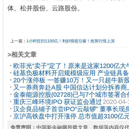
体、松井股份、云路股份。
上一篇：
1小时狂扫1100亿！利好彻底引爆！抢筹行情上演
>相关文章
欧菲光“卖子”定了！原来是这家1200亿
硅基负极材料开启规模级应用 产业链具
了？
2021-02-08
20个涨停板 一签赚10万！又一只超牛新
2025-11-17
又一券商奔赴A股 中国信达计划分拆券商
金泰能源控股(02728)已与7个城市签署合
频 组织架构大调整
2020-08-06
重庆三峰环境IPO 获证监会通过
2020-04-
家企业进驻产业园
2020-07-28
汉企良品铺子首尝IPO“云敲锣” 董事长现身
京沪高铁盘中打开涨停 总市值超3100亿
工”难题
2020-02-25
免责声明：
中国新金融网所载文章、数据等内容仅