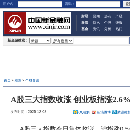
用户名：
密码：
财经
要闻
热点
产经
股票
快讯
个股
研报
基金
资讯
分析
热门
新金融搜索：
首页
>
股票
>
个股资讯
A股三大指数收涨 创业板指涨2.6
发布时间：
2025-12-08
QQ空间
新浪微博
腾讯微
A股三大指数今日集体收涨，沪指涨0.54%，