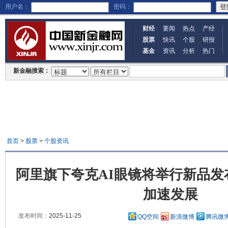
用户名：
密码：
财经
要闻
热点
产经
股票
快讯
个股
研报
基金
资讯
分析
热门
新金融搜索：
首页
>
股票
>
个股资讯
阿里旗下夸克AI眼镜将举行新品发布
加速发展
发布时间：
2025-11-25
QQ空间
新浪微博
腾讯微