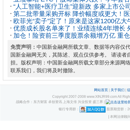
股全解析
2020-01-15
“人工智能+医疗卫生”迎新政 多家上市公
企业这样回复
2020-01-14
第二批带量采购开标 降价幅度或更大！
05
欧菲光“卖子”定了！原来是这家1200亿
产品出局 股价闪崩
2020-01-17
优质成长股名单来了！业绩连续4年增长 
了？
2021-02-08
加仓！险资前三季度股票余额增万亿 重
16
11-17
免责声明：
中国新金融网所载文章、数据等内容仅
国新金融网无关，其陈述、观点仅供参考。 请读者
担。版权声明：中国新金融网所载文章部分来源网
联系我们，我们将及时撤除。
网站首页
|
关于我们
|
Copyright 2007-2008 www.XINJR99.com
战略合作：东方财富 卓创资讯 上海文传 兴业投资 盛三界 |
银行专用群：
股票期货群：261
| 本网法律