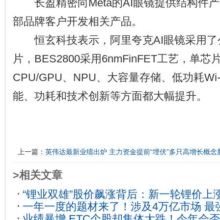
长盈精密向Meta的AI眼镜提供结构件
部品牌客户开发相关产品。
恒玄科技表示，阿里夸克AI眼镜采用了公司
片，BES2800采用6nmFinFET工艺，单
CPU/GPU、NPU、大容量存储、低功耗Wi
能、功耗和技术创新等方面都大幅提升。
上一篇：
英伟达最新业绩出炉 主力资金提前“埋伏”多只高增长概念
>相关文章
“锂业双雄”股价飙涨背后：新一轮锂价上
一年一度的题材来了！涉及4万亿市场 最
2020-01-16
业绩暴增 ETC个股却集体大跌！今年会