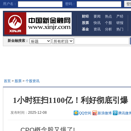
用户名：
密码：
财经
要闻
热点
产经
股票
快讯
个股
研报
基金
资讯
分析
热门
新金融搜索：
首页
>
股票
>
个股资讯
1小时狂扫1100亿！利好彻底引
发布时间：
2025-12-08
QQ空间
新浪微博
腾讯微
CPO概念股又爆了!