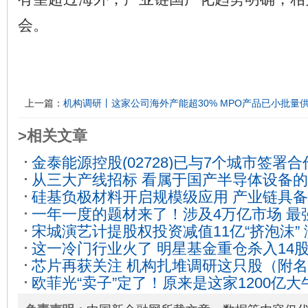
会。
上一篇：
机构调研丨这家公司海外产能超30% MPO产品已小批量
>相关文章
金泰能源控股(02728)已与7个城市签署合
从三大产线招标 看属于国产半导体设备
家企业进驻产业园
2020-07-28
硅基负极材料开启规模级应用 产业链具
2020-01-16
一年一度的题材来了！涉及4万亿市场 最
2025-11-17
宋城演艺计提股权投资减值11亿“挤泡沫”
股全解析
2020-01-15
这一冷门行业火了 明星基金重仓杀入14
1.1亿将轻装上阵
2021-02-08
芯片再获关注 机构扎堆调研这只股（附
持股名单来了
2021-02-08
欧菲光“卖子”定了！原来是这家1200亿
了？
2021-02-08