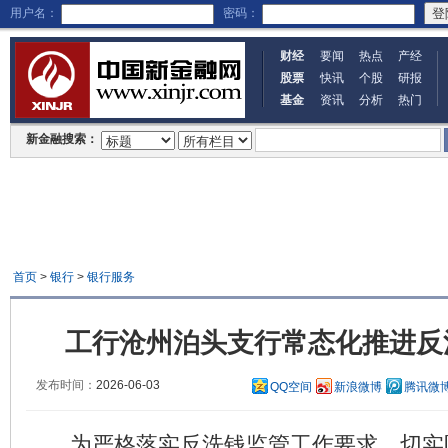
用户名：
密码：
财经
要闻
热点
产经
股票
快讯
个股
研报
基金
资讯
分析
热门
新金融搜索：
首页
>
银行
>
银行服务
工行沧州泊头支行常态化推进反
发布时间：
2026-06-03
QQ空间
新浪微博
腾讯微
为严格落实反洗钱监管工作要求，切实