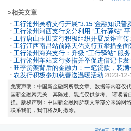
>相关文章
工行沧州吴桥支行开展"3.15"金融知识普
工行沧州河西支行充分利用 “工行驿站” 
工行唐山玉田支行积极组织开展反诈宣传
险防范意识
2025-05-19
工行江西南昌站前路天佑支行五举措全面
工行沧州海兴支行：升级 “工行驿站” 服
党风廉政建设
2023-12-27
工行沧州车站支行多措并举促进借记卡发
2025-11-28
旺季货架背后的金融力：一笔贷款，装满
02
农发行积极参加慈善送温暖活动
2023-12-
仓”
2025-12-16
免责声明：
中国新金融网所载文章、数据等内容仅
国新金融网无关，其陈述、观点仅供参考。 请读者
担。版权声明：中国新金融网所载文章部分来源网
联系我们，我们将及时撤除。
网站首页
|
关于我们
|