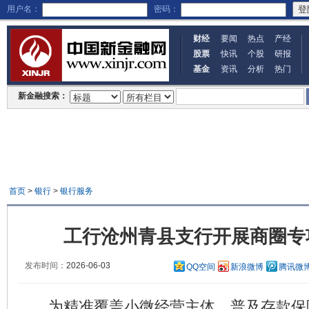
用户名：
密码：
财经
要闻
热点
产经
股票
快讯
个股
研报
基金
资讯
分析
热门
新金融搜索：
首页
>
银行
>
银行服务
工行沧州青县支行开展商圈专
发布时间：
2026-06-03
QQ空间
新浪微博
腾讯微
为精准覆盖小微经营主体，普及存款保