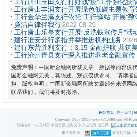
工行唐山玉田支行打好战“疫”工作强化疫
工行唐山丰润支行开展绿色低碳主题教育
工行金华兰溪支行依托“工行驿站”开展“致
07-18
廉洁自律伴我行
2022-08-29
2024-05-09
工行唐山乐亭支行开展“反洗钱宣传月”活
建行淮安分行多措并举推进机构业务
2026
建行东营胜利支行：3.15 金融护航 共筑
工行沧州青县支行深入推进养老金融宣传
福养老
2025-03-19
免责声明：
中国新金融网所载文章、数据等内容仅
国新金融网无关，其陈述、观点仅供参考。 请读者
担。版权声明：中国新金融网所载文章部分来源网
联系我们，我们将及时撤除。
网站首页
|
关于我们
|
Copyright 2007-2008 www.XINJR99.com
战略合作：东方财富 卓创资讯 上海文传 兴业投资 盛三界 |
银行专用群：
股票期货群：261