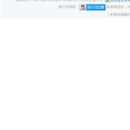
银行专用群：
股票期货群：261
| 本网法律