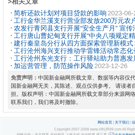
>相关文章
简析还款计划对项目贷款的影响
2023-06-
工行金华兰溪支行营业部发放200万元农
农发行青冈县支行开展“安全生产月” 宣传
发展
2025-09-14
工行唐山曹妃甸支行开展“中央八项规定精
建行秦皇岛分行从四方面探索管理新模式
2023-10-16
工行沧州海兴支行推动学雷锋活动常态化
工行沧州东光支行：工行驿站助力普惠发
加运营管理，防范操作风险
2023-12-26
免责声明：
中国新金融网所载文章、数据等内容仅
国新金融网无关，其陈述、观点仅供参考。 请读者
担。版权声明：中国新金融网所载文章部分来源网
联系我们，我们将及时撤除。
网站首页
|
关于我们
|
Copyright 2007-2008 www.XINJR99.com
战略合作：东方财富 卓创资讯 上海文传 兴业投资 盛三界 |