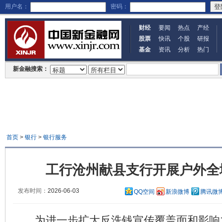
用户名：
密码：
财经
要闻
热点
产经
股票
快讯
个股
研报
基金
资讯
分析
热门
新金融搜索：
首页
>
银行
>
银行服务
工行沧州献县支行开展户外全
发布时间：
2026-06-03
QQ空间
新浪微博
腾讯微
为进一步扩大反洗钱宣传覆盖面和影响